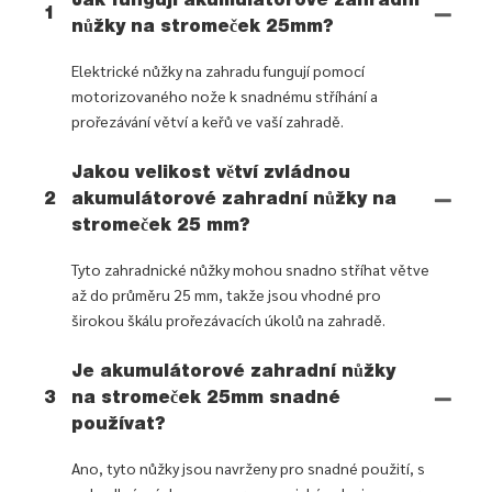
Jak fungují akumulátorové zahradní
1
nůžky na stromeček 25mm?
Elektrické nůžky na zahradu fungují pomocí
motorizovaného nože k snadnému stříhání a
prořezávání větví a keřů ve vaší zahradě.
Jakou velikost větví zvládnou
2
akumulátorové zahradní nůžky na
stromeček 25 mm?
Tyto zahradnické nůžky mohou snadno stříhat větve
až do průměru 25 mm, takže jsou vhodné pro
širokou škálu prořezávacích úkolů na zahradě.
Je akumulátorové zahradní nůžky
3
na stromeček 25mm snadné
používat?
Ano, tyto nůžky jsou navrženy pro snadné použití, s