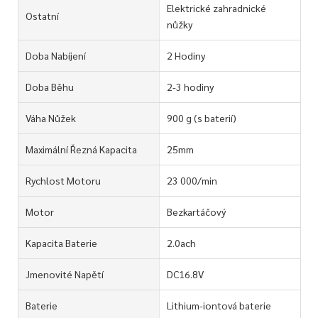
Elektrické zahradnické
Ostatní
nůžky
Doba Nabíjení
2 Hodiny
Doba Běhu
2-3 hodiny
Váha Nůžek
900 g (s baterií)
Maximální Řezná Kapacita
25mm
Rychlost Motoru
23 000/min
Motor
Bezkartáčový
Kapacita Baterie
2.0ach
Jmenovité Napětí
DC16.8V
Baterie
Lithium-iontová baterie