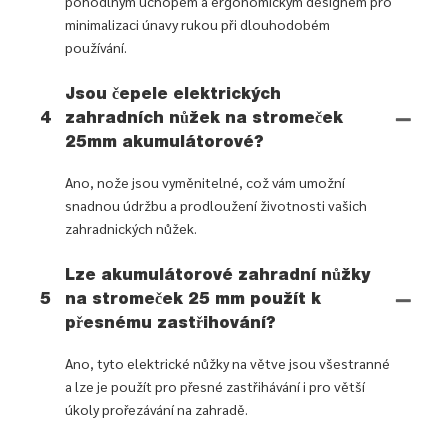
pohodlným úchopem a ergonomickým designem pro
minimalizaci únavy rukou při dlouhodobém
používání.
Jsou čepele elektrických
4
zahradních nůžek na stromeček
25mm akumulátorové?
Ano, nože jsou vyměnitelné, což vám umožní
snadnou údržbu a prodloužení životnosti vašich
zahradnických nůžek.
Lze akumulátorové zahradní nůžky
5
na stromeček 25 mm použít k
přesnému zastřihování?
Ano, tyto elektrické nůžky na větve jsou všestranné
a lze je použít pro přesné zastřihávání i pro větší
úkoly prořezávání na zahradě.