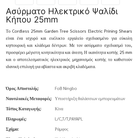
Ασύρματο Ηλεκτρικό Ψαλίδι
Κήπου 25mm
Το Cordless 25mm Garden Tree Scissors Electric Prining Shears
είναι ένα ισχυρό και ευέλικτο εργαλείο σχεδιασμένο για εύκολη
κηπουρική και κλάδεμα δέντρων. Με τον ασύρματο σχεδιασμό του,
προσφέρει μέγιστη κινητικότητα και άνεση. Η ικανότητα κοπής 25 mm
και ο αποτελεσματικός ηλεκτρικός μηχανισμός κοπής το καθιστούν
ιδανική επιλογή για αβίαστα και ακριβή κλαδέματα.
Όρος Αποστολής:
FoB Ningbo
Ναυτιλιακές Μεταφορές:
Υποστήριξη θαλάσσιων εμπορευμάτων
Τόπος Καταγωγής:
Κίνα
Πληρωμές:
L/C,T/T,PAYAPL
Σχήμα:
Ράμφος