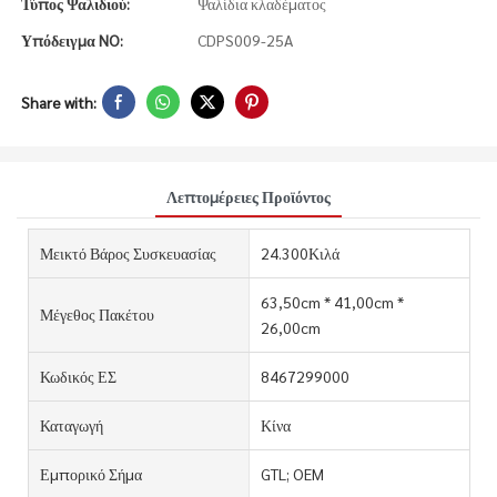
Τύπος Ψαλιδιού:
Ψαλίδια κλαδέματος
Υπόδειγμα NO:
CDPS009-25A
Share with:
Λεπτομέρειες Προϊόντος
Μεικτό Βάρος Συσκευασίας
24.300Κιλά
63,50cm * 41,00cm *
Μέγεθος Πακέτου
26,00cm
Κωδικός ΕΣ
8467299000
Καταγωγή
Κίνα
Εμπορικό Σήμα
GTL; OEM