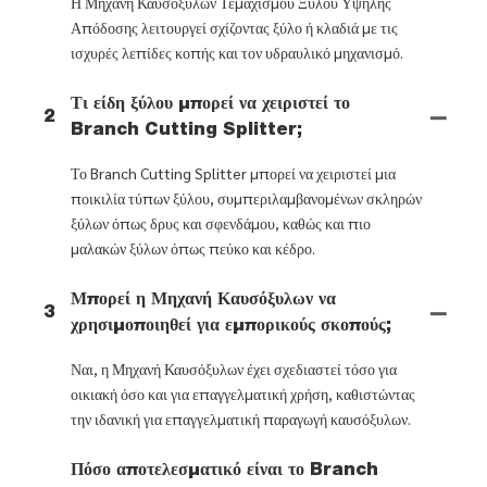
Η Μηχανή Καυσόξυλων Τεμαχισμού Ξύλου Υψηλής
Απόδοσης λειτουργεί σχίζοντας ξύλο ή κλαδιά με τις
ισχυρές λεπίδες κοπής και τον υδραυλικό μηχανισμό.
Τι είδη ξύλου μπορεί να χειριστεί το
2
Branch Cutting Splitter;
Το Branch Cutting Splitter μπορεί να χειριστεί μια
ποικιλία τύπων ξύλου, συμπεριλαμβανομένων σκληρών
ξύλων όπως δρυς και σφενδάμου, καθώς και πιο
μαλακών ξύλων όπως πεύκο και κέδρο.
Μπορεί η Μηχανή Καυσόξυλων να
3
χρησιμοποιηθεί για εμπορικούς σκοπούς;
Ναι, η Μηχανή Καυσόξυλων έχει σχεδιαστεί τόσο για
οικιακή όσο και για επαγγελματική χρήση, καθιστώντας
την ιδανική για επαγγελματική παραγωγή καυσόξυλων.
Πόσο αποτελεσματικό είναι το Branch