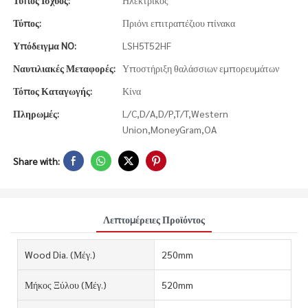
Τύπος Ισχύος:
Ηλεκτρικός
Τύπος:
Πριόνι επιτραπέζιου πίνακα
Υπόδειγμα NO:
LSH5T52HF
Ναυτιλιακές Μεταφορές:
Υποστήριξη θαλάσσιων εμπορευμάτων
Τόπος Καταγωγής:
Κίνα
Πληρωμές:
L/C,D/A,D/P,T/T,Western
Union,MoneyGram,OA
Share with:
Λεπτομέρειες Προϊόντος
Wood Dia. (Μέγ.)
250mm
Μήκος Ξύλου (Μέγ.)
520mm