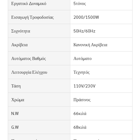
Εργατικό Δυναμικό
5τόνος
Εισαγωγή Τροφοδοσίας
2000/1500W
Συχνότητα
50Hz/60Hz
Ακρίβεια
Κανονική Ακρίβεια
Αυτόματος Βαθμός
Αυτόματο
Λειτουργία Ελέγχου
Τεχνητός
Τάση
110V/230V
Χρώμα
Πράσινος
N.W
66κιλά
G.W
68κιλά