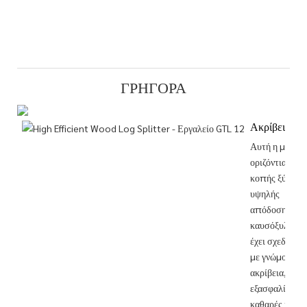
ΓΡΉΓΟΡΑ
Ακρίβεια
Αυτή η μηχαν
οριζόντιας
κοπής ξύλου
υψηλής
απόδοσης
καυσόξυλου
έχει σχεδιαστε
με γνώμονα τη
ακρίβεια,
εξασφαλίζοντα
καθαρές και