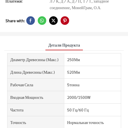
Платежи:
Л / К, Д / А, Д / П, Т / Т, западное
соединение, МонейГрам, О.А.
Share with:
Детали Продукта
Диаметр Древесины (Макс.)
250Мм
Длина Древесины (макс.)
520Мм
Рабочая Сила
5тонна
Входная Мощность
2000/1500W
Частота
50 Гц/60 Гц
Точность
Нормальная точность