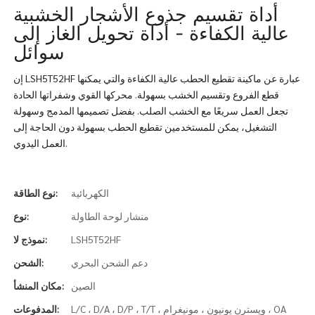
أداة تقسيم جذوع الأشجار الخشبية
عالية الكفاءة - أداة تحويل الغاز إلى
سوائل
إن LSH5T52HF عبارة عن ماكينة تقطيع الحطب عالية الكفاءة والتي يمكنها
قطع الفروع وتقسيم الخشب بسهولة. محركها القوي وشفراتها الحادة
تجعل العمل سريعًا مع الخشب الصلب. بفضل تصميمها المدمج وسهولة
التشغيل، يمكن للمستخدمين تقطيع الحطب بسهولة دون الحاجة إلى
العمل اليدوي.
الكهربائية
نوع الطاقة:
منشار لوحة الطاولة
نوع:
LSH5T52HF
نموذج لا:
دعم الشحن البحري
الشحن:
الصين
مكان المنشأ:
L/C ، D/A ، D/P ، T/T ، ويسترن يونيون ، مونيغرام ، OA
المدفوعات: