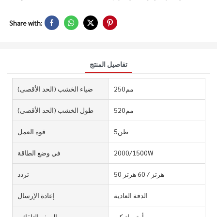
Share with:
تفاصيل المنتج
مم250
ضياء الخشب (الحد الأقصى)
مم520
طول الخشب (الحد الأقصى)
طن5
قوة العمل
2000/1500W
في وضع الطاقة
50 هرتز / 60 هرتز
تردد
الدقة العادية
إعادة الإرسال
أوتوماتيكي
الصف التلقائي