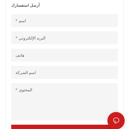
البنزين للري للمعدات الزراعية
6.5 حصان 3 بوصة (WP30X) -
أرسل استفسارك
CHINA GTL TOOLS LIMITED
(WP430A) - CHINA GTL TOOLS
LIMITED
اسم
البريد الإلكتروني
هاتف
اسم الشركة
المحتوى