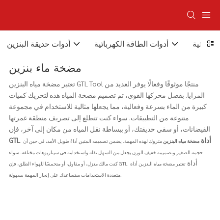
كهربائية
أدوات الطاقة الكهربائية
أدوات حديقة البنزين
مضخة ماء بنزين
تعتبر مضخة مياه البنزين GTL Tool منتجًا موثوقًا وفعالًا يوفر العديد من
المزايا. بفضل محركها القوي، تم تصميم مضخة المياه هذه لتحريك كميات
كبيرة من الماء بسرعة وفعالية، مما يجعلها مثالية للاستخدام في مجموعة
متنوعة من التطبيقات. سواء كنت تتطلع إلى تصريف منطقة غمرتها
الفيضانات، أو سقي حديقتك، أو ببساطة نقل المياه من مكان إلى آخر، فإن
أداة
GTL
مضخة مياه البنزين
متروك لهذه المهمة. يضمن تصميمه المتين أداءً طويل الأمد، في حين أن
حجمه الصغير وتصميمه خفيف الوزن يجعل من السهل نقله واستخدامه في سيناريوهات مختلفة. سواء
أداة
تعتبر مضخة مياه البنزين أداة
كنت مالك منزل، أو مقاول، أو متحمسًا للهواء الطلق، فإن GTL
متعددة الاستخدامات ستساعدك على إنجاز المهمة بسهولة.