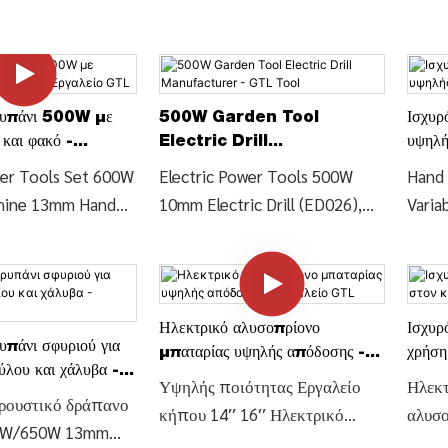
ρυπάνι 500W με
500W Garden Tool
Ισχυρ
και φακό -
Electric Drill
υψηλή
TL
Manufacturer - GTL Tool
GTL
wer Tools Set 600W
Electric Power Tools 500W
Hand
chine 13mm Hand
10mm Electric Drill (ED026),
Variab
 (ID0372), Find
Βρείτε Λεπτομέρειες και Τιμή
(ID04
Price about Impact
για Electric Drill Power Tools
και τι
rill from Electric
from Electric Power Tools
από τ
 Set 600W Drilling
500W 10mm Electric Drill
710W 
Ηλεκτρικό αλυσοπρίονο
Ισχυρό
mm Hand Impact
(ED026) - CHINA GTL TOOLS
Impac
υπάνι σφυριού για
μπαταρίας υψηλής απόδοσης -
χρήση
72) - CHINA GTL
LIMITED
GTL 
λου και χάλυβα -
Εργαλείο GTL
GTL
Υψηλής ποιότητας Εργαλείο
Ηλεκτ
TL
ρουστικό δράπανο
κήπου 14′′ 16′′ Ηλεκτρικό
αλυσο
00W/650W 13mm
αλυσοπρίονο Αλυσοπρίονο
αλυσο