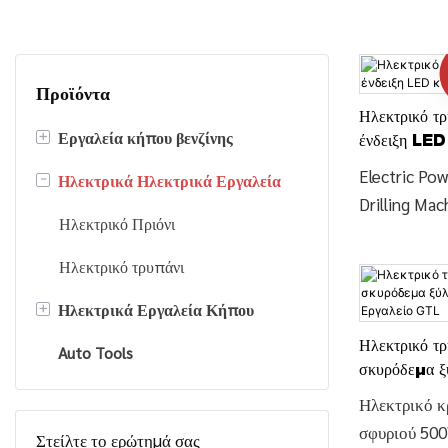
Προϊόντα
Ηλεκτρικό τ
+
Εργαλεία κήπου βενζίνης
ένδειξη LED 
Εργαλείο G
Electric Po
-
Ηλεκτρικά Ηλεκτρικά Εργαλεία
Αλυσοπρίονο βενζίνης
Drilling Ma
Χλοοκοπτικό/Βουρνοκόφτης
Ηλεκτρικό Πριόνι
Impact Drill
Details and 
Αντλία νερού βενζίνης
Ηλεκτρικό τρυπάνι
Drill Power D
+
Ηλεκτρικά Εργαλεία Κήπου
Πλυντήριο υψηλής πίεσης βενζίνης
Power Tools
Machine 13
Ηλεκτρικό τρ
Auto Tools
Διαχωριστής κορμών
Drill (ID03
σκυρόδεμα ξύ
Ηλεκτρικό κουρευτικό φράχτη
Εργαλείο G
TOOLS
Ηλεκτρικό κ
σφυριού 5
Στείλτε το ερώτημά σας