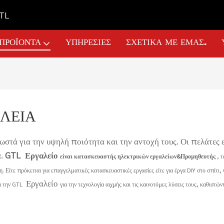
GTL
ΠΡΟΪΌΝΤΑ
ΥΠΗΡΕΣΊΕΣ
ΣΧΕΤΙΚΆ ΜΕ ΕΜΆΣ.
ΛΕΊΑ
ωστά για την υψηλή ποιότητα και την αντοχή τους. Οι πελάτες 
ά.
GTL
Εργαλείο
είναι κατασκευαστής ηλεκτρικών εργαλείων&Προμηθευτής
, 
. Είτε πρόκειται για επαγγελματικές κατασκευαστικές εργασίες είτε για έργα DIY στο σπίτι
Εργαλείο
αι την GTL
για την τεχνολογία αιχμής και τις καινοτόμες λύσεις τους, καθιστώ