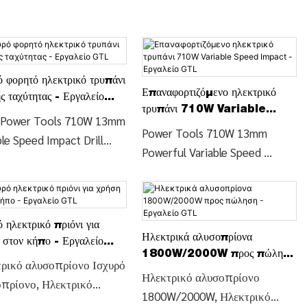
ό φορητό ηλεκτρικό τρυπάνι
Επαναφορτιζόμενο ηλεκτρικό
ς ταχύτητας - Εργαλείο
τρυπάνι 710W Variable
 Power Tools 710W 13mm
Speed ​​Impact - Εργαλείο
Power Tools 710W 13mm
le Speed ​​Impact Drill
GTL
Powerful Variable Speed ​​
4-A), Βρείτε λεπτομέρειες
Impact Driver and Drill (ID044-
μή για το Drill Variable
B), Βρείτε λεπτομέρειες και
ο Hand Power Tools
τιμή για Ηλεκτρικά Εργαλεία
13mm Variable Speed ​​
 ηλεκτρικό πριόνι για
Μηχανής από Ηλεκτρικά
t Drill (ID044-A) - CHINA
Ηλεκτρικά αλυσοπρίονα
 στον κήπο - Εργαλείο
Εργαλεία 710W 13mm Powerful
TOOLS LIMITED
1800W/2000W προς πώληση
ρικό αλυσοπρίονο Ισχυρό
Variable Speed ​​Impact Driver
- Εργαλείο GTL
Ηλεκτρικό αλυσοπρίονο
πρίονο, Ηλεκτρικό
and Drill (ID044-B) - CHINA
1800W/2000W, Ηλεκτρικό
πρίονο για χρήση στον
GTL TOOLS LIMITED