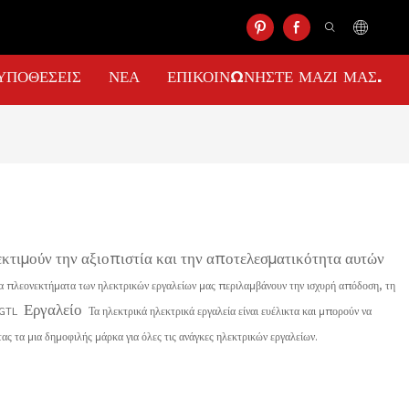
ΥΠΟΘΈΣΕΙΣ
ΝΈΑ
ΕΠΙΚΟΙΝΩΝΉΣΤΕ ΜΑΖΊ ΜΑΣ.
εκτιμούν την αξιοπιστία και την αποτελεσματικότητα αυτών
τα πλεονεκτήματα των ηλεκτρικών εργαλείων μας περιλαμβάνουν την ισχυρή απόδοση, τη
Εργαλείο
, GTL
Τα ηλεκτρικά ηλεκτρικά εργαλεία είναι ευέλικτα και μπορούν να
ντας τα μια δημοφιλής μάρκα για όλες τις ανάγκες ηλεκτρικών εργαλείων.