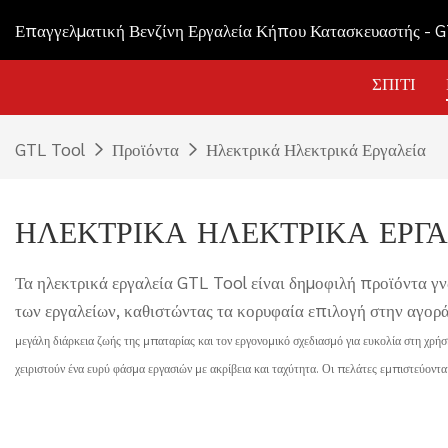
Επαγγελματική Βενζίνη Εργαλεία Κήπου Κατασκευαστής - 
ΣΠΊΤΙ
GTL Tool
Προϊόντα
Ηλεκτρικά Ηλεκτρικά Εργαλεία
ΗΛΕΚΤΡΙΚΆ ΗΛΕΚΤΡΙΚΆ ΕΡΓΑ
Τα ηλεκτρικά εργαλεία GTL Tool είναι δημοφιλή προϊόντα γν
των εργαλείων, καθιστώντας τα κορυφαία επιλογή στην αγορ
μεγάλη διάρκεια ζωής της μπαταρίας και τον εργονομικό σχεδιασμό για ευκολία στη χρήση
χειριστούν ένα ευρύ φάσμα εργασιών με ακρίβεια και ταχύτητα. Οι πελάτες εμπιστεύοντ