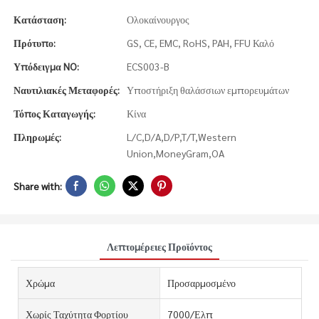
Κατάσταση:
Ολοκαίνουργος
Πρότυπο:
GS, CE, EMC, RoHS, PAH, FFU Καλό
Υπόδειγμα NO:
ECS003-B
Ναυτιλιακές Μεταφορές:
Υποστήριξη θαλάσσιων εμπορευμάτων
Τόπος Καταγωγής:
Κίνα
Πληρωμές:
L/C,D/A,D/P,T/T,Western
Union,MoneyGram,OA
Share with:
Λεπτομέρειες Προϊόντος
Χρώμα
Προσαρμοσμένο
Χωρίς Ταχύτητα Φορτίου
7000/Ελπ