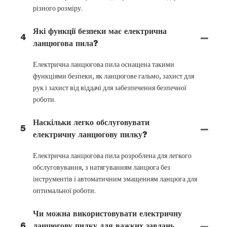
різного розміру.
Які функції безпеки має електрична
4
ланцюгова пила?
Електрична ланцюгова пила оснащена такими
функціями безпеки, як ланцюгове гальмо, захист для
рук і захист від віддачі для забезпечення безпечної
роботи.
Наскільки легко обслуговувати
5
електричну ланцюгову пилку?
Електрична ланцюгова пила розроблена для легкого
обслуговування, з натягуванням ланцюга без
інструментів і автоматичним змащенням ланцюга для
оптимальної роботи.
Чи можна використовувати електричну
6
ланцюгову пилку для важких завдань