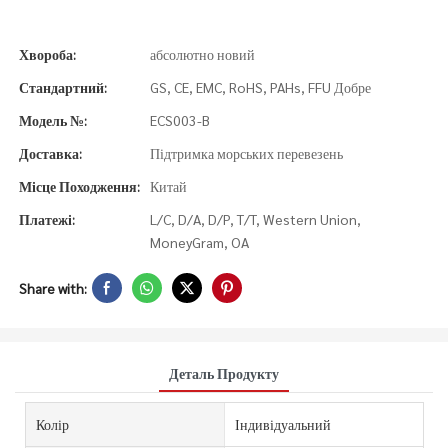
Хвороба:
абсолютно новий
Стандартний:
GS, CE, EMC, RoHS, PAHs, FFU Добре
Модель №:
ECS003-B
Доставка:
Підтримка морських перевезень
Місце Походження:
Китай
Платежі:
L/C, D/A, D/P, T/T, Western Union,
MoneyGram, OA
Share with:
Деталь Продукту
Колір
Індивідуальний