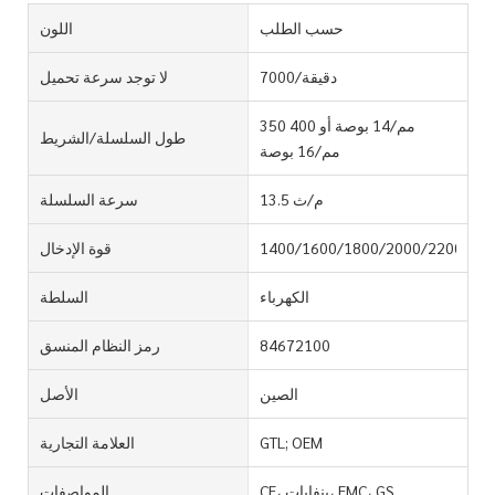
حسب الطلب
اللون
7000/دقيقة
لا توجد سرعة تحميل
350 مم/14 بوصة أو 400
طول السلسلة/الشريط
مم/16 بوصة
13.5 م/ث
سرعة السلسلة
1400/1600/1800/2000/2200W
قوة الإدخال
الكهرباء
السلطة
84672100
رمز النظام المنسق
الصين
الأصل
GTL; OEM
العلامة التجارية
CE، بنفايات، EMC، GS
المواصفات