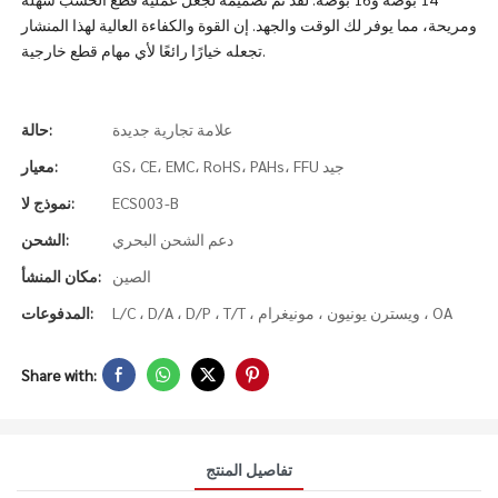
ومريحة، مما يوفر لك الوقت والجهد. إن القوة والكفاءة العالية لهذا المنشار
تجعله خيارًا رائعًا لأي مهام قطع خارجية.
علامة تجارية جديدة
حالة:
GS، CE، EMC، RoHS، PAHs، FFU جيد
معيار:
ECS003-B
نموذج لا:
دعم الشحن البحري
الشحن:
الصين
مكان المنشأ:
L/C ، D/A ، D/P ، T/T ، ويسترن يونيون ، مونيغرام ، OA
المدفوعات:
Share with:
تفاصيل المنتج