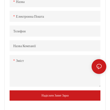
Назва
бензиновий кущоріз
Бензиновий тример для трави з
нейлоновим ножем і лезом
Електронна Пошта
(BC328) - CHINA GTL TOOLS
LIMITED
Телефон
Назва Компанії
Зміст
Надіслати Запит Зараз