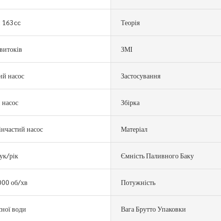
й 163cc
Теорія
 витоків
ЗМІ
ий насос
Застосування
 насос
Збірка
нчастий насос
Матеріал
ук/рік
Ємність Паливного Баку
4000 об/хв
Потужність
сної води
Вага Брутто Упаковки