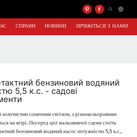
НАС
СПРАВИ
НОВИНИ
ЗВ'ЯЖІТЬСЯ З НАМИ
тактний бензиновий водяний
ю 5,5 к.с. - садові
менти
й золотистим сонячним світлом, з різнокольоровими
ться на вітрі. Посеред цієї мальовничої сцени стоїть
ктний бензиновий водяний насос потужністю 5,5 к.с.,