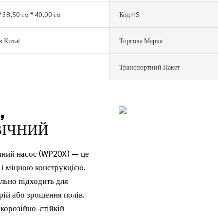
* 38,50 см * 40,00 см
Код HS
в Китаї
Торгова Марка
Транспортний Пакет
,
ВІЧНИЙ
яний насос (WP20X) — це
 і міцною конструкцією.
ально підходить для
рій або зрошення полів.
 корозійно-стійкій