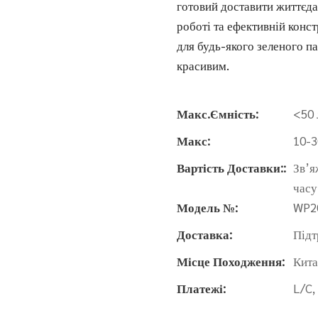
готовий доставити життєда
роботі та ефективній конс
для будь-якого зеленого п
красивим.
Макс.Ємність:
<50 
Макс:
10-
Вартість Доставки::
Зв’я
часу
Модель №:
WP2
Доставка:
Підт
Місце Походження:
Кит
Платежі:
L/C,