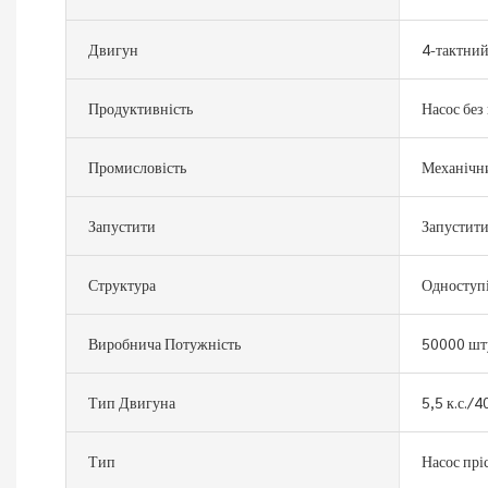
Двигун
4-тактни
Продуктивність
Насос без
Промисловість
Механічн
Запустити
Запустити
Структура
Одноступі
Виробнича Потужність
50000 шт
Тип Двигуна
5,5 к.с./
Тип
Насос прі