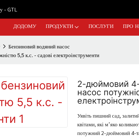
у - GTL
ДОДОМУ
ПРОДУКТИ
ПОСЛУГИ
ПРО 
Бензиновий водяний насос
істю 5,5 к.с. - садові електроінструменти
2-дюймовий 4-
насос потужніст
електроінстру
Уявіть пишний сад, залити
квітами, які м’яко коливаю
потужний 2-дюймовий 4-та