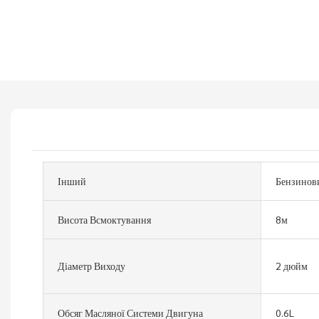
Інший
Бензинови
Висота Всмоктування
8м
Діаметр Виходу
2 дюйм
Обсяг Масляної Системи Двигуна
0.6L