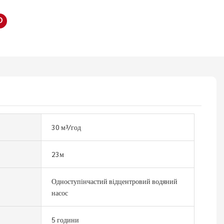
30 м³/год
23м
Одноступінчастий відцентровий водяний
насос
5 години