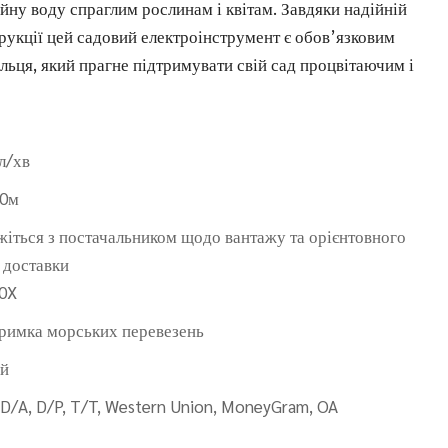
йну воду спраглим рослинам і квітам. Завдяки надійній
трукції цей садовий електроінструмент є обов’язковим
альця, який прагне підтримувати свій сад процвітаючим і
л/хв
30м
жіться з постачальником щодо вантажу та орієнтовного
 доставки
0X
римка морських перевезень
ай
 D/A, D/P, T/T, Western Union, MoneyGram, OA