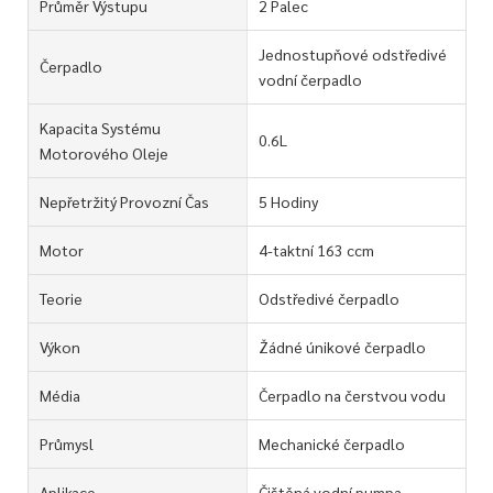
Průměr Výstupu
2 Palec
Jednostupňové odstředivé
Čerpadlo
vodní čerpadlo
Kapacita Systému
0.6L
Motorového Oleje
Nepřetržitý Provozní Čas
5 Hodiny
Motor
4-taktní 163 ccm
Teorie
Odstředivé čerpadlo
Výkon
Žádné únikové čerpadlo
Média
Čerpadlo na čerstvou vodu
Průmysl
Mechanické čerpadlo
Aplikace
Čištěná vodní pumpa