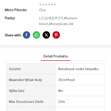
+ + + + + +
Místo Původu:
Čína
Platby:
L/C,D/A,D/P,T/T,Western
Union,MoneyGram,OA
Share with:
Detail Produktu
Ostatní
Benzínové vodní čerpadlo
Maximální Výtlak Vody
30 m³/hod
Výška Sání
8m
Max. Doručovací Zdvih
23m