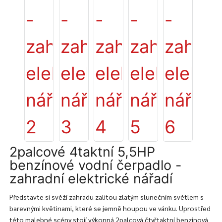
2palcové 4taktní 5,5HP
benzínové vodní čerpadlo -
zahradní elektrické nářadí
Představte si svěží zahradu zalitou zlatým slunečním světlem s
barevnými květinami, které se jemně houpou ve vánku. Uprostřed
této malebné scény stojí výkonná 2palcová čtyřtaktní benzinová