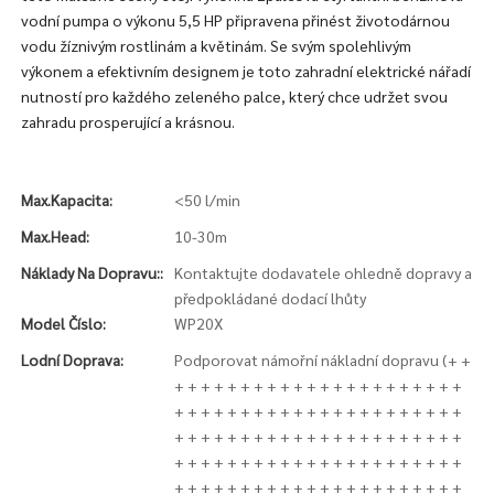
vodní pumpa o výkonu 5,5 HP připravena přinést životodárnou
vodu žíznivým rostlinám a květinám. Se svým spolehlivým
výkonem a efektivním designem je toto zahradní elektrické nářadí
nutností pro každého zeleného palce, který chce udržet svou
zahradu prosperující a krásnou.
Max.kapacita:
<50 l/min
Max.Head:
10-30m
Náklady Na Dopravu::
Kontaktujte dodavatele ohledně dopravy a
předpokládané dodací lhůty
Model Číslo:
WP20X
Lodní Doprava:
Podporovat námořní nákladní dopravu (+ +
+ + + + + + + + + + + + + + + + + + + + + +
+ + + + + + + + + + + + + + + + + + + + + +
+ + + + + + + + + + + + + + + + + + + + + +
+ + + + + + + + + + + + + + + + + + + + + +
+ + + + + + + + + + + + + + + + + + + + + +