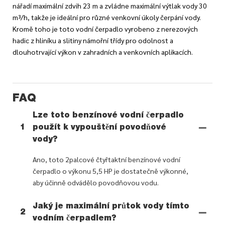
nářadí maximální zdvih 23 m a zvládne maximální výtlak vody 30
m³/h, takže je ideální pro různé venkovní úkoly čerpání vody.
Kromě toho je toto vodní čerpadlo vyrobeno z nerezových
hadic z hliníku a slitiny námořní třídy pro odolnost a
dlouhotrvající výkon v zahradních a venkovních aplikacích.
FAQ
Lze toto benzínové vodní čerpadlo
1
použít k vypouštění povodňové
vody?
Ano, toto 2palcové čtyřtaktní benzínové vodní
čerpadlo o výkonu 5,5 HP je dostatečně výkonné,
aby účinně odvádělo povodňovou vodu.
Jaký je maximální průtok vody tímto
2
vodním čerpadlem?