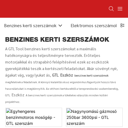
Benzines kerti szerszámok
Elektromos szerszámok
BENZINES KERTI SZERSZÁMOK
A GTL Tool benzines kerti szerszámokat a maximális
hatékonyságra és teljesítményre tervezték. Erőteljes
motorjaikkal és strapabíró felépítésével ezek az eszközök
gyerekjátékká teszik a kertészeti feladatokat. Akár sövényt nyír,
ágakat vág, vagy lyukat ás,
GTL
Eszköz
benzines kerti szerszámok
megfelelnek a feladatnak. A könnyű kialakítás és az ergonómikus fogantyúk hosszú távú
használatukat is megkönnyítik. Az otthoni kertészektől a tereprendezési szakemberekig,
Eszköz
GTL
A benzines kerti szerszámok a tökéletes választás minden kültéri
projekthez.