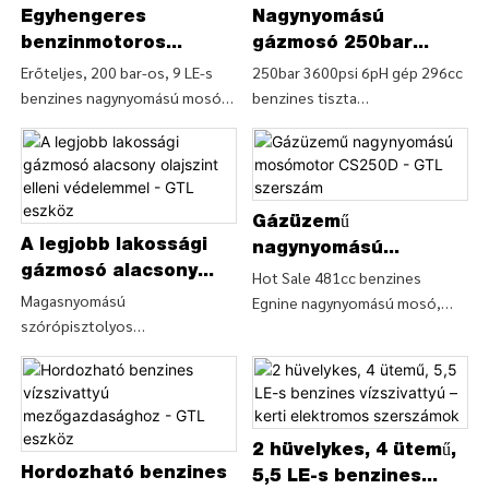
Egyhengeres
Nagynyomású
benzinmotoros
gázmosó 250bar
mosógép - GTL
3600psi - GTL
Erőteljes, 200 bar-os, 9 LE-s
250bar 3600psi 6pH gép 296cc
benzines nagynyomású mosó
benzines tiszta
szerszám
szerszám
egyhengeres, 4-ütemű,
berendezés/benzin
léghűtéses benzinmotorral
magasnyomású mosó
(CS200B), Részletek és árak a
(CS200D), részletek és ár a
benzines nagynyomású
nagynyomású mosóról 250bar
mosóról. Benzinnyomású
nagynyomású mosó 250bar
Gázüzemű
A legjobb lakossági
tisztító a nagy teljesítményű
3600psi 6pH gép 296cc ECS-
nagynyomású
200 bar-os 9 LE-s benzines
00asquiasher GTL ESZKÖZÖK
gázmosó alacsony
mosómotor CS250D -
Hot Sale 481cc benzines
nagynyomású 4-hengeres
KORLÁTOZOTT
olajszint elleni
Magasnyomású
Egnine nagynyomású mosó,
GTL szerszám
mosóval stroke, Léghűtéses
szórópisztolyos
védelemmel - GTL
300bar 4300psi, hordozható
benzinmotor (CS200B) - KÍNA
magasnyomású mosó alacsony
eszköz
magasnyomású víztisztító,
GTL TOOLS LIMITED
olajszint elleni védelemmel
benzines nagynyomású mosó
(CS180G), Részletek és ára a
(CS250D), részletek és ár a
víztisztító tisztítógépről a
víztisztító tisztítógépről a Hot
magasnyomású
2 hüvelykes, 4 ütemű,
Sale kínálatából , Benzin
Hordozható benzines
szórópisztolygép
Magasnyomású mosó (CS250D)
5,5 LE-s benzines