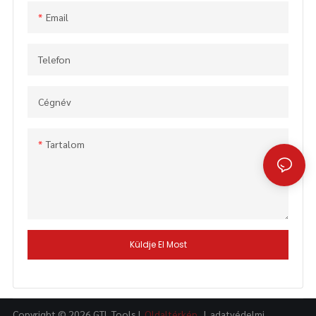
pengével (BC328) - KÍNA GTL
Email
TOOLS LIMITED
Telefon
Cégnév
Tartalom
Küldje El Most
Copyright © 2026 GTL Tools |
Oldaltérkép
|
adatvédelmi