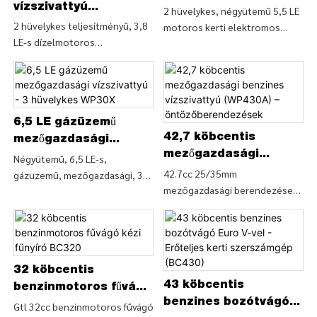
magasnyomású mosógép
vízszivattyú
- KÍNA GTL TOOLS LIMITED
vízszivattyú – kerti
2 hüvelykes, négyütemű 5,5 LE
alacsony olajszint elleni
mezőgazdasághoz -
2 hüvelykes teljesítményű, 3,8
motoros kerti elektromos
elektromos
védelemmel (CS180G) - KÍNA
LE-s dízelmotoros
GTL eszköz
szerszámok benzines
szerszámok
GTL TOOLS LIMITED
nagynyomású vízszivattyú
vízszivattyú (WP20X), részletek
mezőgazdasági öntözéshez
és árak a kerti szerszámokról,
(WP50D), részletek és ár a dízel
elektromos kéziszerszámok 2
vízszivattyú vízszivattyúval
hüvelykes, 4 ütemű 5,5 LE
kapcsolatban 2 hüvelykes
6,5 LE gázüzemű
motoros kerti szerszámok
42,7 köbcentis
teljesítménytől 3,8 LE
benzines vízszivattyújáról
mezőgazdasági
dízelmotoros nagynyomású
mezőgazdasági
(WP20X) - KÍNA GTL TOOLS
vízszivattyú - 3
Négyütemű, 6,5 LE-s,
vízszivattyú mezőgazdasági
benzines vízszivattyú
42.7cc 25/35mm
LIMITED
gázüzemű, mezőgazdasági, 3
hüvelykes WP30X
öntözéshez (WP50D) - KÍNA
mezőgazdasági berendezések
(WP430A) –
hüvelykes benzines
GTL TOOLS LIMITED
öntöző benzines vízszivattyú
öntözőberendezések
vízszivattyú (WP30X), részletek
(WP430A), részletek és ár a
és árak az elektromos
vízszivattyús vízgépről 42.7cc
kéziszerszámokról Kerti
25/35mm-es mezőgazdasági
szerszámok négyütemű 6,5 LE-
berendezések öntöző
32 köbcentis
s, gázüzemű, 3 hüvelykes
43 köbcentis
benzines vízszivattyú
mezőgazdasági benzines
benzinmotoros fűvágó
(WP430A) - KÍNA GTL TOOLS
benzines bozótvágó
vízszivattyú (WP30X) – KÍNA
kézi fűnyíró BC320
Gtl 32cc benzinmotoros fűvágó