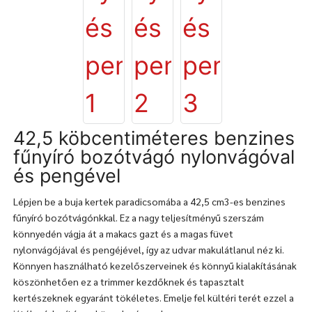
42,5 köbcentiméteres benzines
fűnyíró bozótvágó nylonvágóval
és pengével
Lépjen be a buja kertek paradicsomába a 42,5 cm3-es benzines
fűnyíró bozótvágónkkal. Ez a nagy teljesítményű szerszám
könnyedén vágja át a makacs gazt és a magas füvet
nylonvágójával és pengéjével, így az udvar makulátlanul néz ki.
Könnyen használható kezelőszerveinek és könnyű kialakításának
köszönhetően ez a trimmer kezdőknek és tapasztalt
kertészeknek egyaránt tökéletes. Emelje fel kültéri terét ezzel a