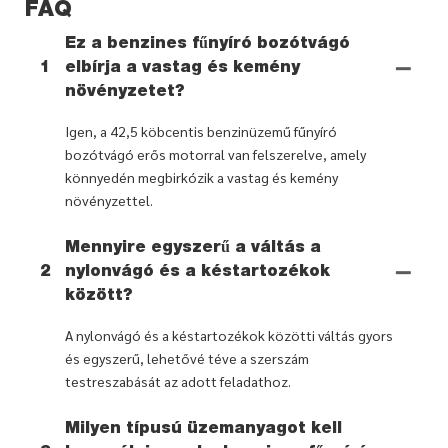
FAQ
Ez a benzines fűnyíró bozótvágó
1
elbírja a vastag és kemény
növényzetet?
Igen, a 42,5 köbcentis benzinüzemű fűnyíró
bozótvágó erős motorral van felszerelve, amely
könnyedén megbirkózik a vastag és kemény
növényzettel.
Mennyire egyszerű a váltás a
2
nylonvágó és a késtartozékok
között?
A nylonvágó és a késtartozékok közötti váltás gyors
és egyszerű, lehetővé téve a szerszám
testreszabását az adott feladathoz.
Milyen típusú üzemanyagot kell