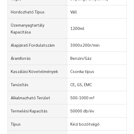
Hordozható Típus
Váll
Üzemanyagtartály
1200ml
Kapacitása
Alapjárati Fordulatszám
3000±200r/min
Áramforrás
Benzin/Gáz
Kaszálási Követelmények
Csonka típus
Tanúsítás
CE, GS, EMC
Alkalmazható Terület
500-1000 m²
Termelési Kapacitás
50000 db/év
Típus
Kézi bozótvágó