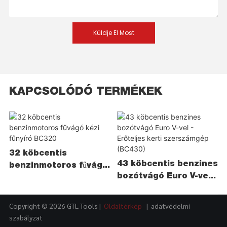
Küldje El Most
KAPCSOLÓDÓ TERMÉKEK
32 köbcentis
43 köbcentis benzines
benzinmotoros fűvágó
bozótvágó Euro V-vel -
kézi fűnyíró BC320
Erőteljes kerti
szerszámgép (BC430)
Copyright © 2026 GTL Tools |
Oldaltérkép
|
adatvédelmi
szabályzat