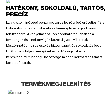
HATÉKONY, SOKOLDALÚ, TARTÓS,
PRECÍZ
Ez a kiváló minőségű benzinmotoros bozótvágó erőteljes 42,5
köbcentis motorral tökéletes a kemény fű és a gaz könnyű
leküzdésére. A kényelmes vállon hordható típusnak és a
fémpengék és a nejlonvágók közötti gyors váltásnak
köszönhetően ez az eszköz biztonságot és sokoldalúságot
kínál. Kiváló teljesítményével és tartósságával ez a
kereskedelmi minőségű bozótvágó minden kertbarát számára
kötelező darab.
TERMÉKMEGJELENÍTÉS