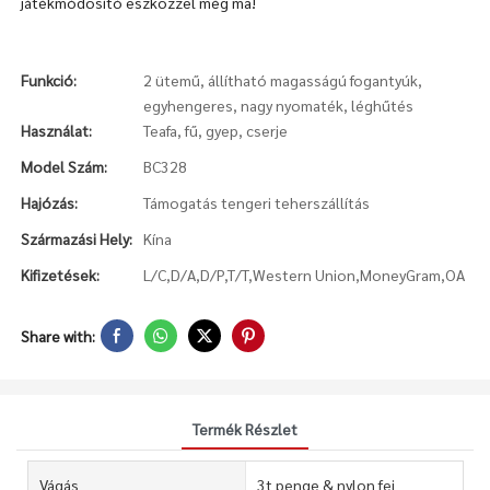
játékmódosító eszközzel még ma!
Funkció:
2 ütemű, állítható magasságú fogantyúk,
egyhengeres, nagy nyomaték, léghűtés
Használat:
Teafa, fű, gyep, cserje
Model Szám:
BC328
Hajózás:
Támogatás tengeri teherszállítás
Származási Hely:
Kína
Kifizetések:
L/C,D/A,D/P,T/T,Western Union,MoneyGram,OA
Share with:
Termék Részlet
Vágás
3t penge & nylon fej