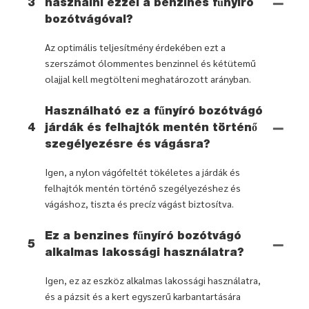
3
használni ezzel a benzines fűnyíró
bozótvágóval?
Az optimális teljesítmény érdekében ezt a
szerszámot ólommentes benzinnel és kétütemű
olajjal kell megtölteni meghatározott arányban.
Használható ez a fűnyíró bozótvágó
4
járdák és felhajtók mentén történő
szegélyezésre és vágásra?
Igen, a nylon vágófeltét tökéletes a járdák és
felhajtók mentén történő szegélyezéshez és
vágáshoz, tiszta és precíz vágást biztosítva.
Ez a benzines fűnyíró bozótvágó
5
alkalmas lakossági használatra?
Igen, ez az eszköz alkalmas lakossági használatra,
és a pázsit és a kert egyszerű karbantartására