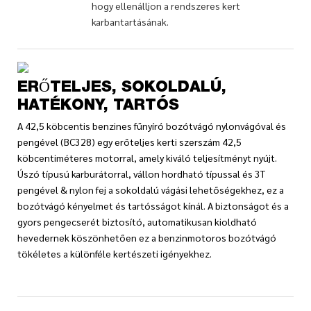
hogy ellenálljon a rendszeres kert
karbantartásának.
ERŐTELJES, SOKOLDALÚ,
HATÉKONY, TARTÓS
A 42,5 köbcentis benzines fűnyíró bozótvágó nylonvágóval és
pengével (BC328) egy erőteljes kerti szerszám 42,5
köbcentiméteres motorral, amely kiváló teljesítményt nyújt.
Úszó típusú karburátorral, vállon hordható típussal és 3T
pengével & nylon fej a sokoldalú vágási lehetőségekhez, ez a
bozótvágó kényelmet és tartósságot kínál. A biztonságot és a
gyors pengecserét biztosító, automatikusan kioldható
hevedernek köszönhetően ez a benzinmotoros bozótvágó
tökéletes a különféle kertészeti igényekhez.