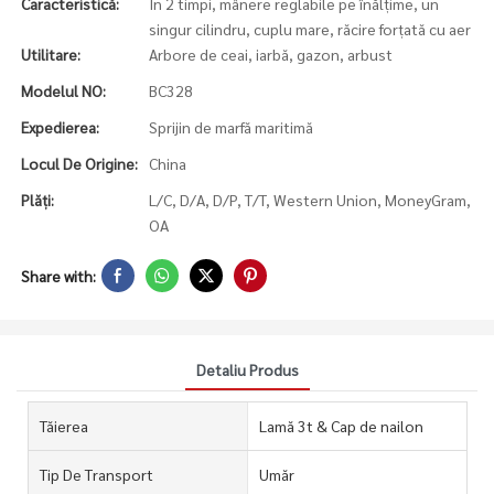
Caracteristică:
În 2 timpi, mânere reglabile pe înălțime, un
singur cilindru, cuplu mare, răcire forțată cu aer
Utilitare:
Arbore de ceai, iarbă, gazon, arbust
Modelul NO:
BC328
Expedierea:
Sprijin de marfă maritimă
Locul De Origine:
China
Plăți:
L/C, D/A, D/P, T/T, Western Union, MoneyGram,
OA
Share with:
Detaliu Produs
Tăierea
Lamă 3t & Cap de nailon
Tip De Transport
Umăr