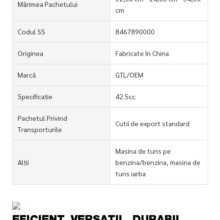
Mărimea Pachetului
cm
Codul SS
8467890000
Originea
Fabricate în China
Marcă
GTL/OEM
Specificație
42.5cc
Pachetul Privind
Cutii de export standard
Transporturile
Masina de tuns pe
Alții
benzina/benzina, masina de
tuns iarba