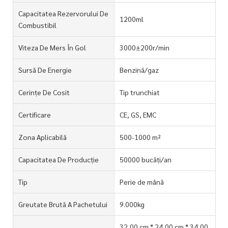
Capacitatea Rezervorului De
1200ml
Combustibil
Viteza De Mers În Gol
3000±200r/min
Sursă De Energie
Benzină/gaz
Cerințe De Cosit
Tip trunchiat
Certificare
CE, GS, EMC
Zona Aplicabilă
500-1000 m²
Capacitatea De Producție
50000 bucăți/an
Tip
Perie de mână
Greutate Brută A Pachetului
9.000kg
32,00 cm * 24,00 cm * 34,00