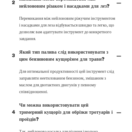
2
нейлоновим різаком і насадками для лез?
Перемикання між нейлоновим ріжучим інструментом
і насадками для леза відбувається швидко та легко, що
дозволяє вам адаптувати інструмент до конкретного
завдання.
Який тип палива слід використовувати з
3
цим бензиновим кущорізом для трави?
Для оптимальної продуктивності цей інструмент слід
заправляти неетилованим бензином, змішаним з
маслом для двотактних двигунів у певному
співвідношенні.
Чи можна використовувати цей
4
тримерний кущоріз для обрізки тротуарів і
проїздів?
Так, нейлонова насадка для різання ідеально