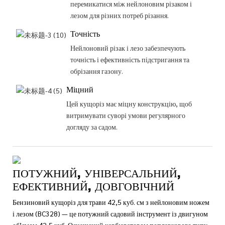
перемикатися між нейлоновим різаком і
лезом для різних потреб різання.
Точність
Нейлоновий різак і лезо забезпечують
точність і ефективність підстригання та
обрізання газону.
Міцний
Цей кущоріз має міцну конструкцію, щоб
витримувати суворі умови регулярного
догляду за садом.
ПОТУЖНИЙ, УНІВЕРСАЛЬНИЙ,
ЕФЕКТИВНИЙ, ДОВГОВІЧНИЙ
Бензиновий кущоріз для трави 42,5 куб. см з нейлоновим ножем
і лезом (BC328) — це потужний садовий інструмент із двигуном
об’ємом 42,5 куб. Оснащений карбюратором поплавкового типу,