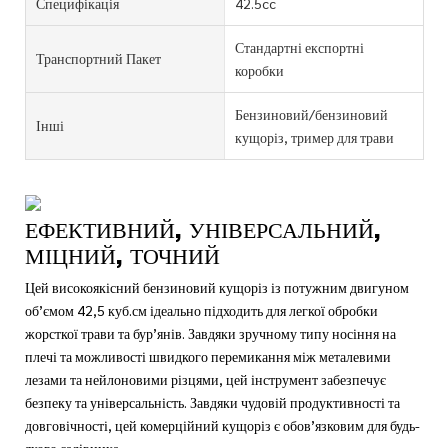
Специфікація
42.5cc
Стандартні експортні
Транспортний Пакет
коробки
Бензиновий/бензиновий
Інші
кущоріз, тример для трави
ЕФЕКТИВНИЙ, УНІВЕРСАЛЬНИЙ,
МІЦНИЙ, ТОЧНИЙ
Цей високоякісний бензиновий кущоріз із потужним двигуном
об’ємом 42,5 куб.см ідеально підходить для легкої обробки
жорсткої трави та бур’янів. Завдяки зручному типу носіння на
плечі та можливості швидкого перемикання між металевими
лезами та нейлоновими різцями, цей інструмент забезпечує
безпеку та універсальність. Завдяки чудовій продуктивності та
довговічності, цей комерційний кущоріз є обов’язковим для будь-