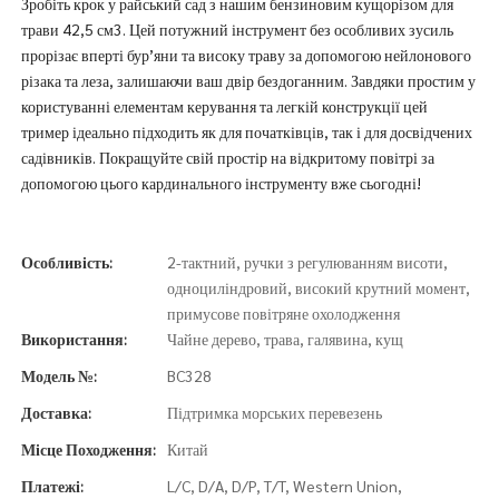
Зробіть крок у райський сад з нашим бензиновим кущорізом для
трави 42,5 см3. Цей потужний інструмент без особливих зусиль
прорізає вперті бур’яни та високу траву за допомогою нейлонового
різака та леза, залишаючи ваш двір бездоганним. Завдяки простим у
користуванні елементам керування та легкій конструкції цей
тример ідеально підходить як для початківців, так і для досвідчених
садівників. Покращуйте свій простір на відкритому повітрі за
допомогою цього кардинального інструменту вже сьогодні!
Особливість:
2-тактний, ручки з регулюванням висоти,
одноциліндровий, високий крутний момент,
примусове повітряне охолодження
Використання:
Чайне дерево, трава, галявина, кущ
Модель №:
BC328
Доставка:
Підтримка морських перевезень
Місце Походження:
Китай
Платежі:
L/C, D/A, D/P, T/T, Western Union,