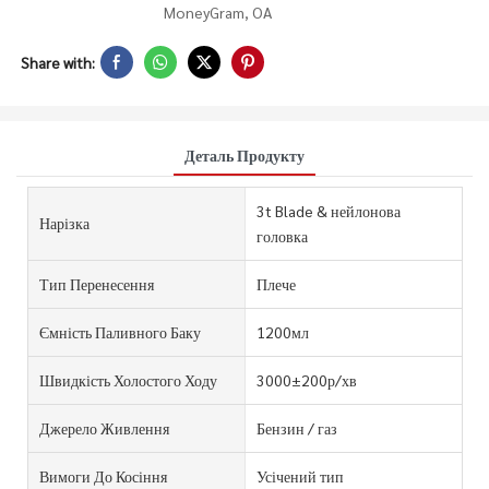
MoneyGram, OA
Share with:
Деталь Продукту
3t Blade & нейлонова
Нарізка
головка
Тип Перенесення
Плече
Ємність Паливного Баку
1200мл
Швидкість Холостого Ходу
3000±200р/хв
Джерело Живлення
Бензин / газ
Вимоги До Косіння
Усічений тип