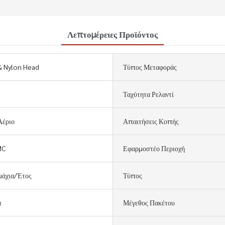
Λεπτομέρειες Προϊόντος
& Nylon Head
Τύπος Μεταφοράς
Ταχύτητα Ρελαντί
Αέριο
Απαιτήσεις Κοπής
MC
Εφαρμοστέο Περιοχή
μάχια/Έτος
Τύπος
ά
Μέγεθος Πακέτου