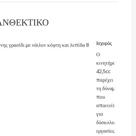
ΑΝΘΕΚΤΙΚΌ
Ισχυρός
Ο
κινητήρας
42,5cc
παρέχει
τη δύναμη
που
απαιτείται
για
δύσκολες
εργασίες