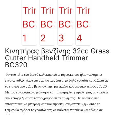
Κινητήρας βενζίνης 32cc Grass
Cutter Handheld Trimmer
BC320
Φανταστείτε ένα ζεστό καλοκαιρινό απόγευμα, τον ήλιο να λάμπει
έντονα καθώς γλιστράτε αβίαστα μέσα από ψηλό γρασίδι και ζιζάνια με
το πανίσχυρο 32cc βενζινοκινητήρα γκαζόν κουρευτικό χειρός BC320.
Με τον εργονομικό σχεδιασμό και τα εύχρηστα χειριστήρια, θα νιώσετε
σαν επαγγελματίας τοπιογράφος στην αυλή σας. Πείτε αντίο στα
απογοητευτικά μπερδέματα και την επίμονη ανάπτυξη – αυτό το
τρίμερ θα αφήσει το γρασίδι σας να φαίνεται παρθένο και τέλειο σε