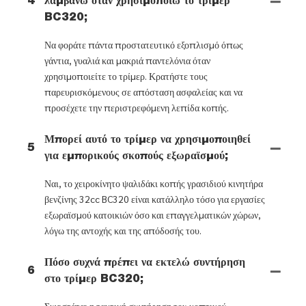
4
λαμβάνω όταν χρησιμοποιώ το τρίμερ
BC320;
Να φοράτε πάντα προστατευτικό εξοπλισμό όπως
γάντια, γυαλιά και μακριά παντελόνια όταν
χρησιμοποιείτε το τρίμερ. Κρατήστε τους
παρευρισκόμενους σε απόσταση ασφαλείας και να
προσέχετε την περιστρεφόμενη λεπίδα κοπής.
Μπορεί αυτό το τρίμερ να χρησιμοποιηθεί
5
για εμπορικούς σκοπούς εξωραϊσμού;
Ναι, το χειροκίνητο ψαλιδάκι κοπής γρασιδιού κινητήρα
βενζίνης 32cc BC320 είναι κατάλληλο τόσο για εργασίες
εξωραϊσμού κατοικιών όσο και επαγγελματικών χώρων,
λόγω της αντοχής και της απόδοσής του.
Πόσο συχνά πρέπει να εκτελώ συντήρηση
6
στο τρίμερ BC320;
Συνιστάται η τακτική συντήρηση του κοπτικού,