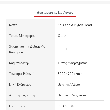
Λεπτομέρειες Προϊόντος
Κοπή
3t Blade & Nylon Head
Τύπος Μεταφοράς
Ωμος
Χωρητικότητα Δεξαμενής
500ml
Καυσίμου
Καρμπυρατέρ
Τύπος διαφράγματος
Ταχύτητα Ρελαντί
3000±200 r/min
Πηγή Ενέργειας
Βενζίνη / Αέριο
Απαιτήσεις Κοπής
Περικομμένος τύπος
Πιστοποίηση
CE, GS, EMC