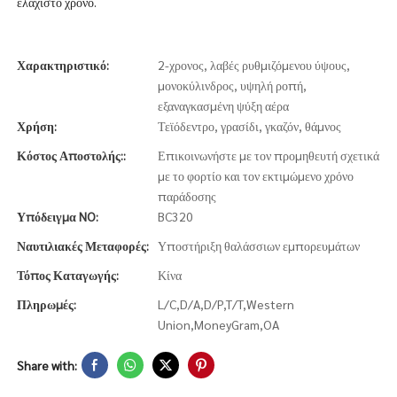
ελάχιστο χρόνο.
Χαρακτηριστικό:
2-χρονος, λαβές ρυθμιζόμενου ύψους,
μονοκύλινδρος, υψηλή ροπή,
εξαναγκασμένη ψύξη αέρα
Χρήση:
Τεϊόδεντρο, γρασίδι, γκαζόν, θάμνος
Κόστος Αποστολής::
Επικοινωνήστε με τον προμηθευτή σχετικά
με το φορτίο και τον εκτιμώμενο χρόνο
παράδοσης
Υπόδειγμα NO:
BC320
Ναυτιλιακές Μεταφορές:
Υποστήριξη θαλάσσιων εμπορευμάτων
Τόπος Καταγωγής:
Κίνα
Πληρωμές:
L/C,D/A,D/P,T/T,Western
Union,MoneyGram,OA
Share with: