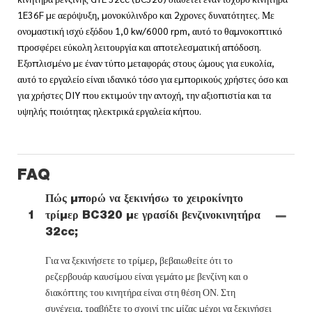
1E36F με αερόψυξη, μονοκύλινδρο και 2χρονες δυνατότητες. Με
ονομαστική ισχύ εξόδου 1,0 kw/6000 rpm, αυτό το θαμνοκοπτικό
προσφέρει εύκολη λειτουργία και αποτελεσματική απόδοση.
Εξοπλισμένο με έναν τύπο μεταφοράς στους ώμους για ευκολία,
αυτό το εργαλείο είναι ιδανικό τόσο για εμπορικούς χρήστες όσο και
για χρήστες DIY που εκτιμούν την αντοχή, την αξιοπιστία και τα
υψηλής ποιότητας ηλεκτρικά εργαλεία κήπου.
FAQ
Πώς μπορώ να ξεκινήσω το χειροκίνητο
1
τρίμερ BC320 με γρασίδι βενζινοκινητήρα
32cc;
Για να ξεκινήσετε το τρίμερ, βεβαιωθείτε ότι το
ρεζερβουάρ καυσίμου είναι γεμάτο με βενζίνη και ο
διακόπτης του κινητήρα είναι στη θέση ΟΝ. Στη
συνέχεια, τραβήξτε το σχοινί της μίζας μέχρι να ξεκινήσει