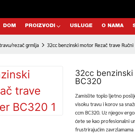
DOM
PROIZVODI
USLUGE
O NAMA
travu/rezač grmlja
32cc benzinski motor Rezač trave Ručni
32cc benzinski 
BC320
Zamislite toplo ljetno posli
visoku travu i korov sa sn
ccm BC320. Uz njegov ergono
ćete se kao profesionalni u
frustrirajućim zavrzlamama i