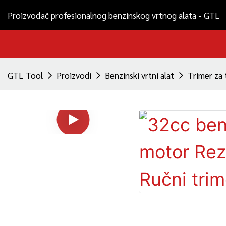
Proizvođač profesionalnog benzinskog vrtnog alata - GTL
GTL Tool
Proizvodi
Benzinski vrtni alat
Trimer za 