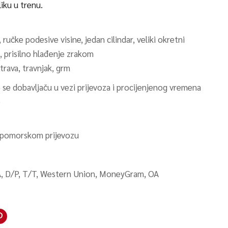
iku u trenu.
 ručke podesive visine, jedan cilindar, veliki okretni
 prisilno hlađenje zrakom
 trava, travnjak, grm
 se dobavljaču u vezi prijevoza i procijenjenog vremena
e
 pomorskom prijevozu
A, D/P, T/T, Western Union, MoneyGram, OA