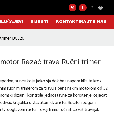
SLUČAJEVI
VIJESTI
KONTAKTIRAJTE NAS
 trimer BC320
motor Rezač trave Ručni trimer
jepodne, sunce koje jarko sja dok bez napora klizite kroz
ažnim ručnim trimerom za travu s benzinskim motorom od 32
mski dizajn i kontrole jednostavne za korištenje, osjećat
ređivač krajolika u vlastitom dvorištu. Recite zbogom
 tvrdoglavom rastu – ovaj trimer učinit će vaš travnjak