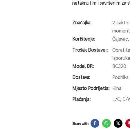
netaknutim i savršenim za sl
Značajka:
2-taktni,
moment,
Korištenje:
Čajevac,
Trošak Dostave::
Obratite
isporuk
Model BR:
BC320
Dostava:
Podrška
Mjesto Podrijetla:
Kina
Plaćanja:
L/C, D/
Share with: