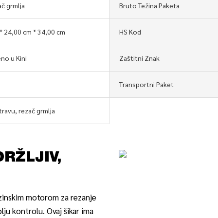
ač grmlja
Bruto Težina Paketa
* 24,00 cm * 34,00 cm
HS Kod
no u Kini
Zaštitni Znak
Transportni Paket
travu, rezač grmlja
DRŽLJIV,
nzinskim motorom za rezanje
ju kontrolu. Ovaj šikar ima