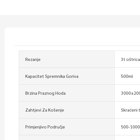
Rezanje
3t oštric
Kapacitet Spremnika Goriva
500ml
Brzina Praznog Hoda
3000±200
Zahtjevi Za Košenje
Skraćeni t
Primjenjivo Područje
500-100