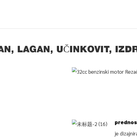
N, LAGAN, UČINKOVIT, IZD
prednos
je dizajn