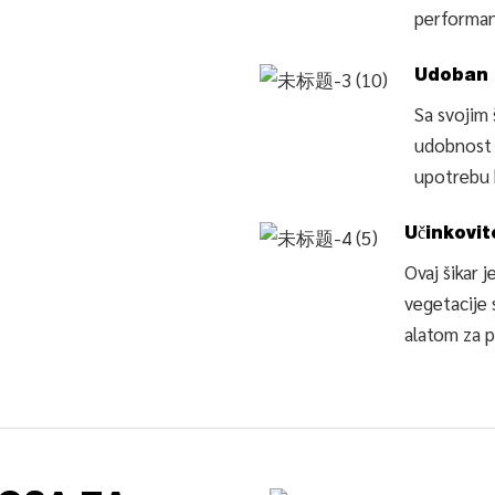
performan
Udoban 
Sa svojim 
udobnost 
upotrebu 
Učinkovit
Ovaj šikar j
vegetacije 
alatom za p