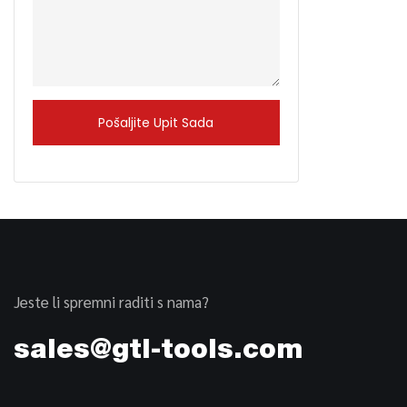
Pošaljite Upit Sada
Jeste li spremni raditi s nama?
sales@gtl-tools.com