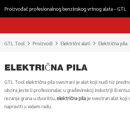
Proizvođač profesionalnog benzinskog vrtnog alata - GTL
GTL Tool
Proizvodi
Električni alati
Električna pila
ELEKTRIČNA PILA
GTL Tool električna pila svestrani je alat koji nudi niz pre
obzira jeste li profesionalac u građevinskoj industriji ili e
rezanja grana u dvorištu,
električna pila
je svestran alat koji
napraviti u vašem radu.