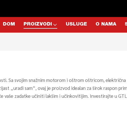
DOM
PROIZVODI
USLUGE
O NAMA
dnosti. Sa svojim snažnim motorom i oštrom oštricom, električn
ntuzijast „uradi sam“, ovaj je proizvod idealan za širok raspon
 će vaše zadatke učiniti lakšim i učinkovitijim. Investirajte u G