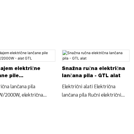
ajem električne
Snažna ručna električna
ane pile
lančana pila - GTL alat
W/2000W - alat GTL
ična lančana pila
Električni alati Električna
/2000W, električna
lančana pila Ručni električni
na pila s mekom ručkom
alati Lančana pila (ECS002),
05), Pronađite
Pronađite pojedinosti i cijene
nosti i cijene o
o električnim alatima za pile za
ičnim alatima za pile za
drvo iz Power Tools Električna