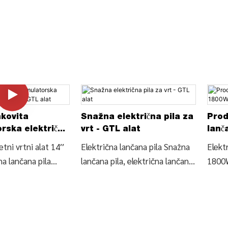
nkovita
Snažna električna pila za
Prod
rska električna
vrt - GTL alat
lanč
la - GTL alat
1800
tni vrtni alat 14′′
Električna lančana pila Snažna
Elektr
na lančana pila
lančana pila, električna lančana
1800W
 za rezanje drva,
pila za upotrebu u vrtu
lanča
jedinosti i cijenu
(ECS009), Pronađite
(ECS0
 pili Pila za drvo
pojedinosti i cijene o
pojedi
valitetnog vrtnog
električnim alatima za pile za
elektr