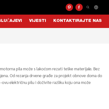
SLUČAJEVI
VIJESTI
KONTAKTIRAJTE NAS
a motorna pila može s lakoćom rezati teške materijale. Bez
 primjena. Od rezanja drvene građe za projekt obnove doma do
TL-ovu električnu pilu i doživite razliku koju ona može