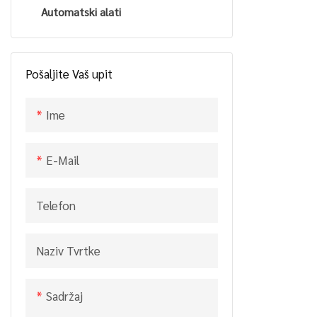
alata 14′′ 16
Automatski alati
Cjepač trupaca
lančana pila
Električne škare za živicu
rezanje drv
TOOLS LIM
Pošaljite Vaš upit
Ime
E-Mail
Telefon
Naziv Tvrtke
Sadržaj