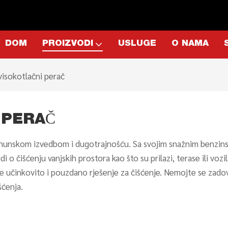
DOM
PROIZVODI
USLUGE
O NAMA
visokotlačni perač
 PERAČ
vrhunskom izvedbom i dugotrajnošću. Sa svojim snažnim benzinsk
adi o čišćenju vanjskih prostora kao što su prilazi, terase ili vozi
aže učinkovito i pouzdano rješenje za čišćenje. Nemojte se zado
šćenja.