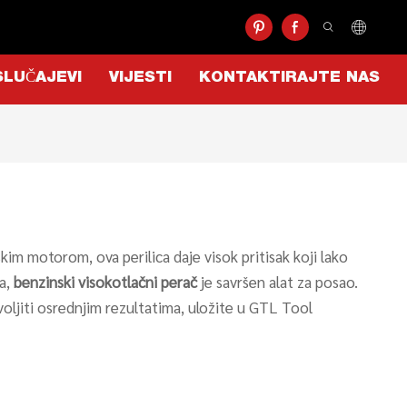
SLUČAJEVI
VIJESTI
KONTAKTIRAJTE NAS
im motorom, ova perilica daje visok pritisak koji lako
la,
benzinski visokotlačni perač
je savršen alat za posao.
voljiti osrednjim rezultatima, uložite u GTL Tool