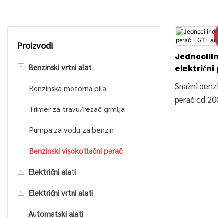
Proizvodi
Jednocilin
-
Benzinski vrtni alat
električni
Snažni benzi
Benzinska motorna pila
perač od 200
Trimer za travu/rezač grmlja
jednim cilin
benzinski m
Pumpa za vodu za benzin
hlađenjem (
Benzinski visokotlačni perač
pojedinosti i
benzinskom
+
Električni alati
peraču Benzi
+
Električni vrtni alati
Električna pila
čistač od S
visokotlačn
Automatski alati
električna bušilica
Cjepač trupaca