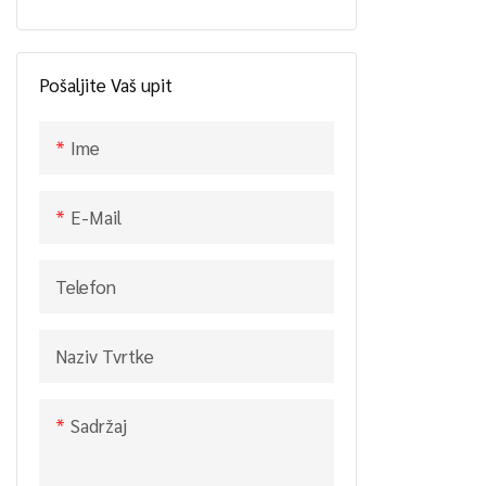
bara 9 KS s 
Električne škare za živicu
Hod, zračno
motor (CS20
Pošaljite Vaš upit
TOOLS LIM
Ime
E-Mail
Telefon
Naziv Tvrtke
Sadržaj