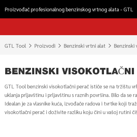
Proizvođač profesionalnog benzinskog vrtnog alata - GTL
GTL Tool
Proizvodi
Benzinski vrtni alat
Benzinski 
BENZINSKI VISOKOTLAČNI
GTL Tool benzinski visokotlačni perač ističe se na tržištu 
uklanja prljavštinu i prljavštinu s raznih površina. Bilo da se r
Idealan je za vlasnike kuća, izvođače radova i tvrtke koji tr
visokotlačni perač i doživite razliku koju čini u vašoj rutini či