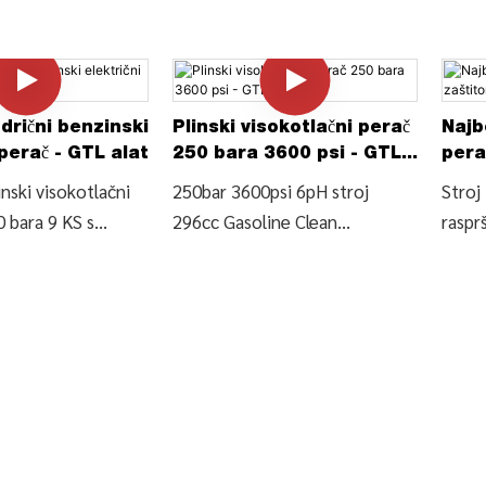
drični benzinski
Plinski visokotlačni perač
Najbo
 perač - GTL alat
250 bara 3600 psi - GTL
pera
alat
ulja 
nski visokotlačni
250bar 3600psi 6pH stroj
Stroj 
 bara 9 KS s
296cc Gasoline Clean
raspr
drom, 4-taktni
Equipment/benzinski
s nis
otor sa zračnim
visokotlačni perač (CS200D),
(CS18
CS200B), pronađite
Pronađite pojedinosti i cijenu
pojedi
 cijenu o
o visokotlačnom peraču
čišće
 visokotlačnom
250bara od 250bara 3600psi
visok
nski visokotlačni
6pH stroj 296cc benzinski
raspr
nažnog benzinskog
čistač opreme/benzinski
visok
og perača od 200
visokotlačni perač (CS200D) -
zašti