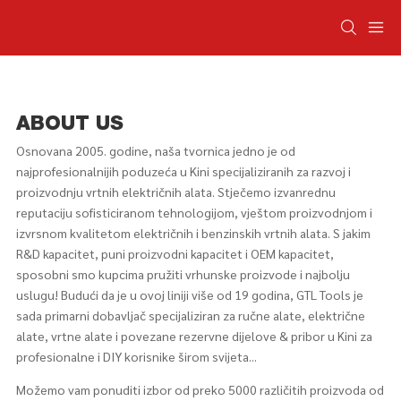
ABOUT US
Osnovana 2005. godine, naša tvornica jedno je od
najprofesionalnijih poduzeća u Kini specijaliziranih za razvoj i
proizvodnju vrtnih električnih alata. Stječemo izvanrednu
reputaciju sofisticiranom tehnologijom, vještom proizvodnjom i
izvrsnom kvalitetom električnih i benzinskih vrtnih alata. S jakim
R&D kapacitet, puni proizvodni kapacitet i OEM kapacitet,
sposobni smo kupcima pružiti vrhunske proizvode i najbolju
uslugu! Budući da je u ovoj liniji više od 19 godina, GTL Tools je
sada primarni dobavljač specijaliziran za ručne alate, električne
alate, vrtne alate i povezane rezervne dijelove & pribor u Kini za
profesionalne i DIY korisnike širom svijeta...
Možemo vam ponuditi izbor od preko 5000 različitih proizvoda od