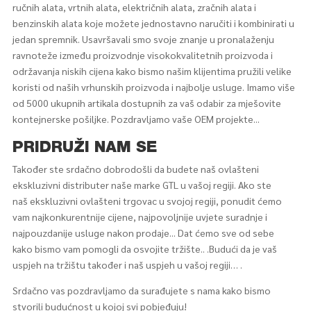
ručnih alata, vrtnih alata, električnih alata, zračnih alata i
benzinskih alata koje možete jednostavno naručiti i kombinirati u
jedan spremnik. Usavršavali smo svoje znanje u pronalaženju
ravnoteže između proizvodnje visokokvalitetnih proizvoda i
održavanja niskih cijena kako bismo našim klijentima pružili velike
koristi od naših vrhunskih proizvoda i najbolje usluge. Imamo više
od 5000 ukupnih artikala dostupnih za vaš odabir za mješovite
kontejnerske pošiljke. Pozdravljamo vaše OEM projekte...
PRIDRUŽI NAM SE
Također ste srdačno dobrodošli da budete naš ovlašteni
ekskluzivni distributer naše marke GTL u vašoj regiji. Ako ste
naš ekskluzivni ovlašteni trgovac u svojoj regiji, ponudit ćemo
vam najkonkurentnije cijene, najpovoljnije uvjete suradnje i
najpouzdanije usluge nakon prodaje... Dat ćemo sve od sebe
kako bismo vam pomogli da osvojite tržište.. .Budući da je vaš
uspjeh na tržištu također i naš uspjeh u vašoj regiji… .
Srdačno vas pozdravljamo da surađujete s nama kako bismo
stvorili budućnost u kojoj svi pobjeđuju!