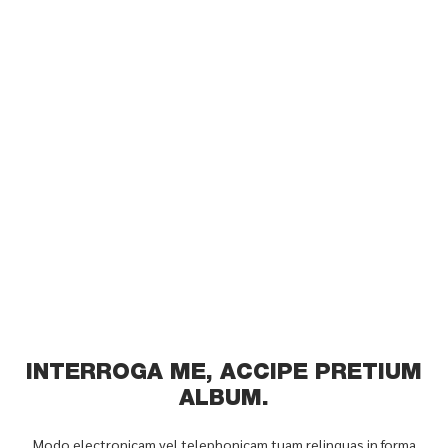
INTERROGA ME, ACCIPE PRETIUM
ALBUM.
Modo electronicam vel telephonicam tuam relinquas in forma