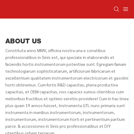
ABOUT US
Constituta anno MMV, officina nostra una e conatibus
professionalibus in Sinis est, qui speciale in elaborandis et
faciendis hortis instrumentorum potentiae sunt. Egregiam famam
technologiarum sophisticatarum, artificiorum fabricarum et
excellentium qualitatem instrumentorum electricorum et gasolini
horti obtinemus. Cum fortis R&D capacitas, plena productiva
capacitas, et OEM capacitas, nos capaces sumus clientibus cum
melioribus fructibus et optimo servitio providere! Cum in hac linea
plus quam 19 annos fuisset, Instrumenta GTL nunc primaria sunt
instrumenta in manibus instrumentorum, instrumentorum,
instrumentorum, instrumentorum horti et pertinentium partium
parce. & accessiones in Sinis pro professionalibus et DIY
utentibus orbem terrarum...