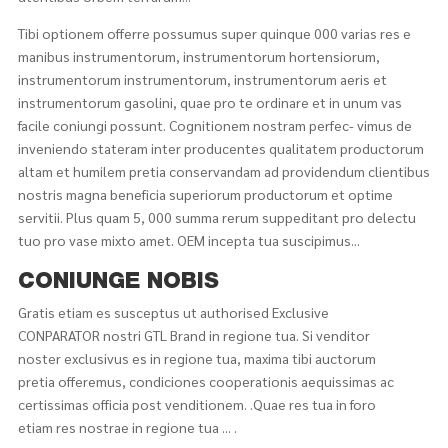
Tibi optionem offerre possumus super quinque 000 varias res e
manibus instrumentorum, instrumentorum hortensiorum,
instrumentorum instrumentorum, instrumentorum aeris et
instrumentorum gasolini, quae pro te ordinare et in unum vas
facile coniungi possunt. Cognitionem nostram perfec- vimus de
inveniendo stateram inter producentes qualitatem productorum
altam et humilem pretia conservandam ad providendum clientibus
nostris magna beneficia superiorum productorum et optime
servitii. Plus quam 5, 000 summa rerum suppeditant pro delectu
tuo pro vase mixto amet. OEM incepta tua suscipimus...
CONIUNGE NOBIS
Gratis etiam es susceptus ut authorised Exclusive
CONPARATOR nostri GTL Brand in regione tua. Si venditor
noster exclusivus es in regione tua, maxima tibi auctorum
pretia offeremus, condiciones cooperationis aequissimas ac
certissimas officia post venditionem. .Quae res tua in foro
etiam res nostrae in regione tua ... .