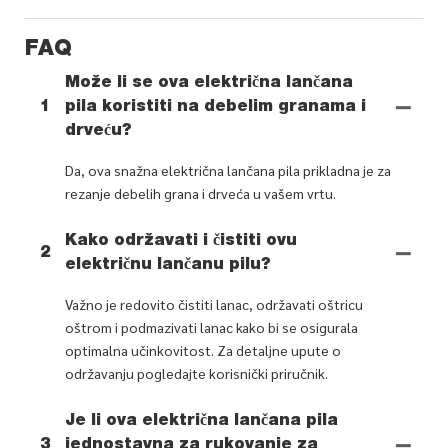
FAQ
Može li se ova električna lančana
1
pila koristiti na debelim granama i
drveću?
Da, ova snažna električna lančana pila prikladna je za
rezanje debelih grana i drveća u vašem vrtu.
Kako održavati i čistiti ovu
2
električnu lančanu pilu?
Važno je redovito čistiti lanac, održavati oštricu
oštrom i podmazivati ​​lanac kako bi se osigurala
optimalna učinkovitost. Za detaljne upute o
održavanju pogledajte korisnički priručnik.
Je li ova električna lančana pila
3
jednostavna za rukovanje za