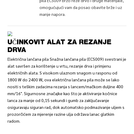
pila ECS009 brzo reže drvo i druge materijale,
omogućujući vam da posao obavite brže i uz
manje napora.
UČINKOVIT ALAT ZA REZANJE
DRVA
Električna lančana pila Snažna lančana pila (ECS009) svestrani je
alat savršen za korištenje u vrtu, rezanje drva i primjenu
električnih alata. S visokom ulaznom snagom u rasponu od
1800 W do 2400 W, ova električna lančana pila može se lako
nositi s teškim zadacima rezanja s lancem/mačkom duljine 400
mm/16". Sigurnosne značajke kao što je aktiviranje kočnice
lanca za manje od 0,15 sekundi i gumb za zaključavanje
osiguravaju siguran rad, dok automatsko podmazivanje uljem s
prozorčićem za mjerenje razine ulja održava lanac glatkim
radom.