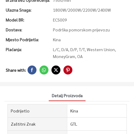
Brzina Bez Opterećenja:
7500/min
Ulazna Snaga:
1800W/2000W/2200W/2400W
Model BR:
ECS009
Dostava:
Podrška pomorskom prijevozu
Mjesto Podrijetla:
Kina
Plaćanja:
L/C, D/A, D/P, T/T, Western Union,
MoneyGram, OA
Share with:
Detalj Proizvoda
Podrijetlo
Kina
Zaštitni Znak
GTL