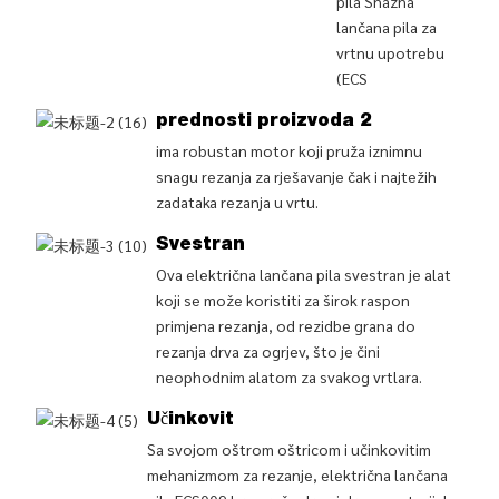
pila Snažna
lančana pila za
vrtnu upotrebu
(ECS
prednosti proizvoda 2
ima robustan motor koji pruža iznimnu
snagu rezanja za rješavanje čak i najtežih
zadataka rezanja u vrtu.
Svestran
Ova električna lančana pila svestran je alat
koji se može koristiti za širok raspon
primjena rezanja, od rezidbe grana do
rezanja drva za ogrjev, što je čini
neophodnim alatom za svakog vrtlara.
Učinkovit
Sa svojom oštrom oštricom i učinkovitim
mehanizmom za rezanje, električna lančana