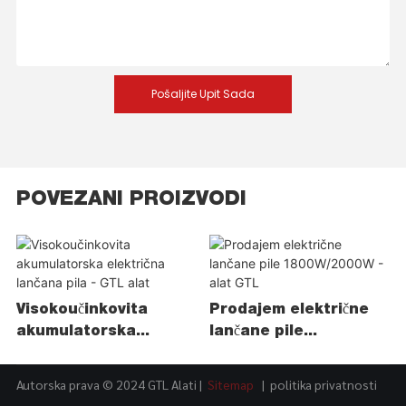
Pošaljite Upit Sada
POVEZANI PROIZVODI
Visokoučinkovita
Prodajem električne
akumulatorska
lančane pile
električna lančana pila
1800W/2000W - alat
- GTL alat
GTL
Autorska prava © 2024 GTL Alati |
Sitemap
|
politika privatnosti