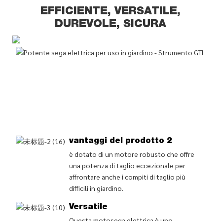
EFFICIENTE, VERSATILE,
DUREVOLE, SICURA
P
L
m
el
pe
gi
(
vantaggi del prodotto 2
è dotato di un motore robusto che offre
una potenza di taglio eccezionale per
affrontare anche i compiti di taglio più
difficili in giardino.
Versatile
Questa motosega elettrica è uno