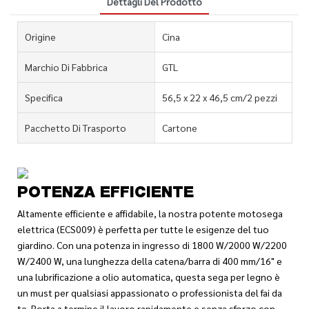
Dettagli Del Prodotto
Origine
Cina
Marchio Di Fabbrica
GTL
Specifica
56,5 x 22 x 46,5 cm/2 pezzi
Pacchetto Di Trasporto
Cartone
POTENZA EFFICIENTE
Altamente efficiente e affidabile, la nostra potente motosega
elettrica (ECS009) è perfetta per tutte le esigenze del tuo
giardino. Con una potenza in ingresso di 1800 W/2000 W/2200
W/2400 W, una lunghezza della catena/barra di 400 mm/16" e
una lubrificazione a olio automatica, questa sega per legno è
un must per qualsiasi appassionato o professionista del fai da
te. Porta a termine il lavoro rapidamente e senza sforzo con