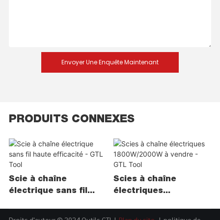
Envoyer Une Enquête Maintenant
PRODUITS CONNEXES
Scie à chaîne
Scies à chaîne
électrique sans fil
électriques
haute efficacité - GTL
1800W/2000W à
Tool
vendre - GTL Tool
Droits d'auteur © 2024 Outils GTL |
Plan du site
|
politique de