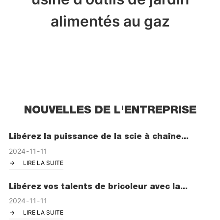
alimentés au gaz
NOUVELLES DE L'ENTREPRISE
Libérez la puissance de la scie à chaîne
électrique GTL 14" - Votre solution de coupe
2024
11
11
ultime
LIRE LA SUITE
Libérez vos talents de bricoleur avec la
perceuse à percussion électrique à marteau
2024
11
11
GTL 500 W/650 W 13 mm
LIRE LA SUITE