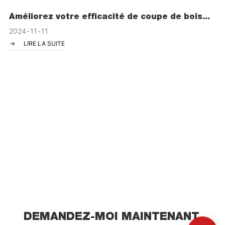
Améliorez votre efficacité de coupe de bois
avec la machine de découpe de bois
2024
11
11
électrique horizontale verticale 4 000 W 12 T
LIRE LA SUITE
de GTL
DEMANDEZ-MOI MAINTENANT,