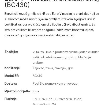
(BC430)
Benzinski rezač grmlja od 43cc s Euro V moćan je vrtni alat koji se
s lakoćom može nositi s jakim grmljem i travom. Njegov Euro V
certifikat osigurava čišće emisije i bolju učinkovitost goriva. Sa
svojom velikom izlaznom snagom i izdržljivom konstrukcijom,
ovaj rezač grmlja mora imati svaki ozbiljan vrtlar.
Značajka:
2-taktni, ručke podesive visine, jedan cilindar,
veliki okretni moment, prisilno hlađenje
zrakom
Korištenje:
Čajevac, trava, travnjak, grm
Model BR:
BC430
Dostava:
Podrška pomorskom prijevozu
Mjesto Podrijetla:
Kina
Plaćanja:
L/C, D/A, D/P, T/T, Western Union,
MoneyGram, OA