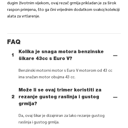
dugim životnim vijekom, ovaj rezač grmlja prikladan je za širok
raspon primjena, što ga čini vrijednim dodatkom svakoj kolekciji
alata za vrtlarenje.
FAQ
Kolika je snaga motora benzinske
1
šikare 43cc s Euro V?
Benzinski motorni motor s Euro V motorom od 43 cc
ima snažan motor obujma 43 cc.
Može li se ovaj trimer koristiti za
2
rezanje gustog raslinja i gustog
grmlja?
Da, ovaj šikar je dizajniran za lako rezanje gustog
raslinja i gustog grmlja.