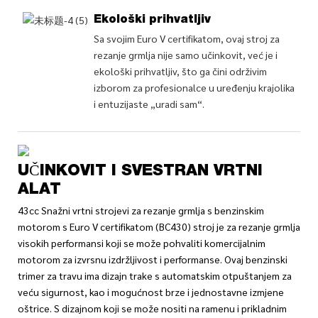
Ekološki prihvatljiv
Sa svojim Euro V certifikatom, ovaj stroj za
rezanje grmlja nije samo učinkovit, već je i
ekološki prihvatljiv, što ga čini održivim
izborom za profesionalce u uređenju krajolika
i entuzijaste „uradi sam“.
UČINKOVIT I SVESTRAN VRTNI
ALAT
43cc Snažni vrtni strojevi za rezanje grmlja s benzinskim
motorom s Euro V certifikatom (BC430) stroj je za rezanje grmlja
visokih performansi koji se može pohvaliti komercijalnim
motorom za izvrsnu izdržljivost i performanse. Ovaj benzinski
trimer za travu ima dizajn trake s automatskim otpuštanjem za
veću sigurnost, kao i mogućnost brze i jednostavne izmjene
oštrice. S dizajnom koji se može nositi na ramenu i prikladnim