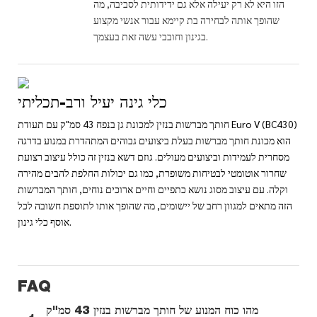
הזו היא לא רק יעילה אלא גם ידידותית לסביבה, מה
שהופך אותה לבחירה בת קיימא עבור אנשי מקצוע
בגינון וחובבי עשה זאת בעצמך.
כלי גינה יעיל ורב-תכליתי
חותך מברשות בנזין למכונת גן בנפח 43 סמ"ק עם תעודת Euro V (BC430)
הוא מכונת חותך מברשות בעלת ביצועים גבוהים המתהדרת במנוע בדרגה
מסחרית לעמידות וביצועים מעולים. גוזם דשא בנזין זה כולל עיצוב רצועת
שחרור אוטומטי לבטיחות משופרת, כמו גם יכולות החלפת להבים מהירה
וקלה. עם עיצוב מסוג נושא כתפיים וחיים ארוכים נוחים, חותך המברשות
הזה מתאים למגוון רחב של יישומים, מה שהופך אותו לתוספת חשובה לכל
אוסף כלי גינון.
FAQ
מהו כוח המנוע של חותך מברשות בנזין 43 סמ"ק