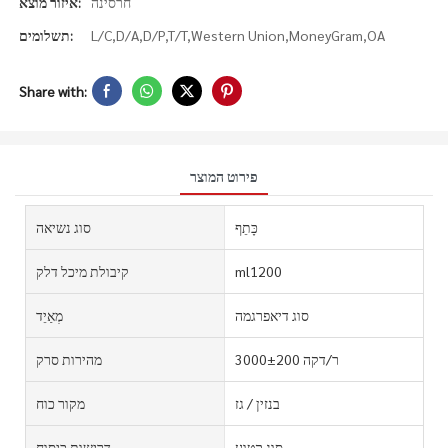
חרסינה
איזור מוצא:
L/C,D/A,D/P,T/T,Western Union,MoneyGram,OA
תשלומים:
Share with:
פירוט המוצר
כָּתֵף
סוג נשיאה
ml1200
קיבולת מיכל דלק
סוג דיאפרגמה
מְאַיֵד
3000±200 ר/דקה
מהירות סרק
בנזין / גז
מקור כוח
סוג קטוע
דרישות כיסוח