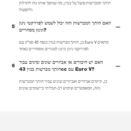
חותך המברשות פועל על בנזין, מה שהופך אותו נוח לתדלוק
ולתפעול.
האם חותך המברשות הזה יכול לשמש לפרויקטי גינון
5
וגינון מסחריים?
כן, חותך מברשות בנזין בנפח 43 סמ"ק עם Euro V מתאים
לפרויקטי גינון וגינון למגורים ומסחריים כאחד.
האם יש חיבורים או אביזרים שונים זמינים עבור
6
חותך מברשות בנזין 43cc עם Euro V?
כן, קיימים אביזרים ואביזרים שונים עבור חותך המברשות
הזה, המאפשרים שימוש רב-תכליתי ביישומים שונים.