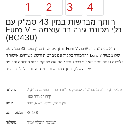
חותך מברשות בנזין 43 סמ"ק עם
Euro V - כלי מכונת גינה רב עוצמה
(BC430)
חותך מברשות בנזין בנפח 43 סמ"ק עם Euro V הוא כלי גינה חזק שיכול
להתמודד בקלות עם מברשות ודשא קשוחים. אישור ה-Euro V שלו מבטיח
פליטות נקיות יותר ויעילות דלק טובה יותר. עם תפוקת הכוח הגבוהה והבנייה
העמידה שלו, חותך המברשות הזה הוא חובה לכל גנן רציני.
2 פעימות, ידיות מתכווננות לגובה, צילינדר בודד, מומנט גבוה,
תכונה:
קירור אוויר כפוי
עץ התה, דשא, דשא, שיח
נוֹהָג:
BC430
מספר דגם:
תמיכת הובלה ימית
משלוח: