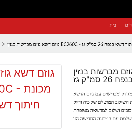
רים
בית
ן BC260C - מכונת חיתוך דשא בנפח 26 סמ"ק גז
ות בנזין BC260C - מכונת חיתוך
2 סמ"ק גז
ישים עם גוזם הדשא BC260C העוצמתי
 הגז בנפח 26 סמ"ק מספק את השילוב המושלם של כוח ודיוק
סבוכים ושלום למדשאה מטופחת