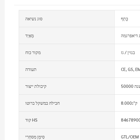
כָּתֵף
סוג נשיאה
 דיאפרגמה
מְאַיֵד
בנזין / גז
מקור כוח
CE, GS, E
תעודה
/שנה
קיבולת ייצור
ק"ג8.000
חבילה במשקל ברוטו
8467890
קוד HS
GTL/OEM
סִימָן מִסחָרִי