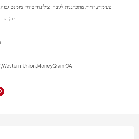
2 פעימות, ידיות מתכווננות לגובה, צילינדר בודד, מומנט גבוה, 
עץ התה,
ת
/T,Western Union,MoneyGram,OA