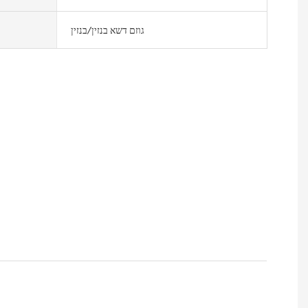
גוזם דשא בנזין/בנזין