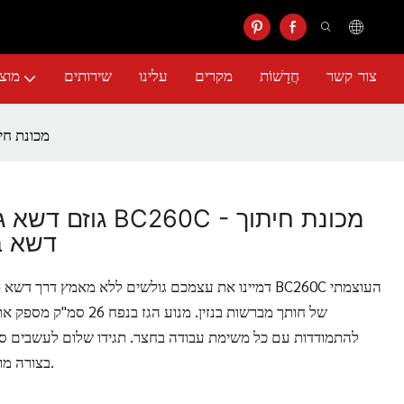
צור קשר
חֲדָשׁוֹת
מקרים
עלינו
שירותים
מוצ
גוזם דשא גוזם מברשות בנזי
גוזם דשא גוזם מברש
דשא בנפח 6
דמיינו את עצמכם גולשים ללא מאמץ דרך דשא מגודל ומבר
של חותך מברשות בנזין. מנוע
להתמודדות עם כל משימת עבודה בחצר. תגידו שלום לעשבים 
בצורה מושלמת עם המכונה החדישה הזו.