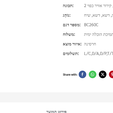
קירור אוויר כפוי
תכונה:
 דשא, דשא, שיח
נוֹהָג:
BC260C
מספר דגם:
מיכת הובלה ימית
משלוח:
חרסינה
איזור מוצא:
L/C,D/A,D/P,T
תשלומים:
Share with:
פירוט המוצר