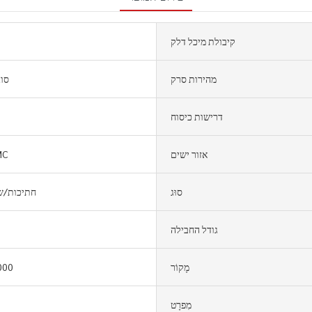
קיבולת מיכל דלק
מהירות סרק
סוג
דרישות כיסוח
אזור ישים
MC
סוּג
50000 חתיכות
גודל החבילה
מָקוֹר
000
מִפרָט