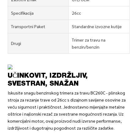
Specifikacija
26cc
Transportni Paket
Standardne izvozne kutije
Trimer za travu na
Drugi
benzin/benzin
UČINKOVIT, IZDRŽLJIV,
SVESTRAN, SNAŽAN
Iskusite snagu benzinskog trimera za travu BC260C - plinskog
stroja za rezanje trave od 26cc s dizajnom savijene osovine za
veću sigurnost i praktičnost. Jednostavno mijenjajte metalne
oštrice i najlonski rezač za svestrane mogućnosti rezanja. Uz
komercijalni motor, ovaj proizvod nudi izvrsne performanse,
izdržljivost i dugotrajnu pogodnost za različite zadatke.