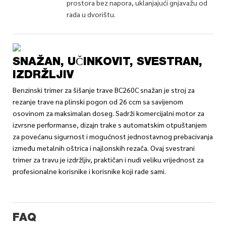
prostora bez napora, uklanjajući gnjavažu od
rada u dvorištu.
SNAŽAN, UČINKOVIT, SVESTRAN,
IZDRŽLJIV
Benzinski trimer za šišanje trave BC260C snažan je stroj za
rezanje trave na plinski pogon od 26 ccm sa savijenom
osovinom za maksimalan doseg. Sadrži komercijalni motor za
izvrsne performanse, dizajn trake s automatskim otpuštanjem
za povećanu sigurnost i mogućnost jednostavnog prebacivanja
između metalnih oštrica i najlonskih rezača. Ovaj svestrani
trimer za travu je izdržljiv, praktičan i nudi veliku vrijednost za
profesionalne korisnike i korisnike koji rade sami.
FAQ