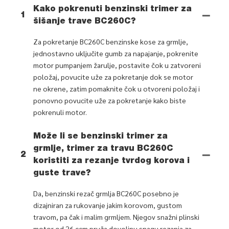
Kako pokrenuti benzinski trimer za
1
šišanje trave BC260C?
Za pokretanje BC260C benzinske kose za grmlje,
jednostavno uključite gumb za napajanje, pokrenite
motor pumpanjem žarulje, postavite čok u zatvoreni
položaj, povucite uže za pokretanje dok se motor
ne okrene, zatim pomaknite čok u otvoreni položaj i
ponovno povucite uže za pokretanje kako biste
pokrenuli motor.
Može li se benzinski trimer za
grmlje, trimer za travu BC260C
2
koristiti za rezanje tvrdog korova i
guste trave?
Da, benzinski rezač grmlja BC260C posebno je
dizajniran za rukovanje jakim korovom, gustom
travom, pa čak i malim grmljem. Njegov snažni plinski
motor od 26 ccm pruža dovoljnu snagu rezanja za