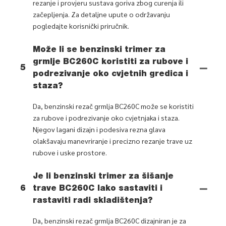
rezanje i provjeru sustava goriva zbog curenja ili
začepljenja. Za detaljne upute o održavanju
pogledajte korisnički priručnik.
Može li se benzinski trimer za
grmlje BC260C koristiti za rubove i
5
podrezivanje oko cvjetnih gredica i
staza?
Da, benzinski rezač grmlja BC260C može se koristiti
za rubove i podrezivanje oko cvjetnjaka i staza.
Njegov lagani dizajn i podesiva rezna glava
olakšavaju manevriranje i precizno rezanje trave uz
rubove i uske prostore.
Je li benzinski trimer za šišanje
6
trave BC260C lako sastaviti i
rastaviti radi skladištenja?
Da, benzinski rezač grmlja BC260C dizajniran je za