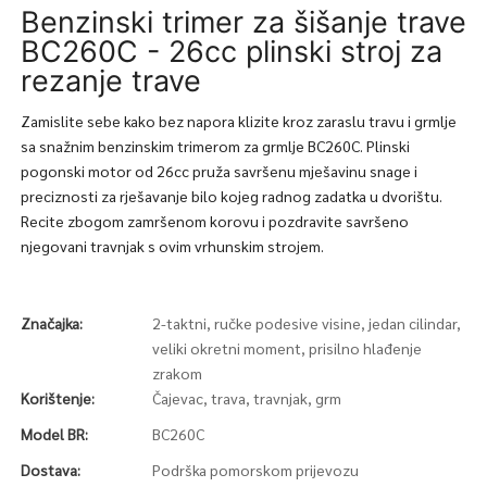
Benzinski trimer za šišanje trave
BC260C - 26cc plinski stroj za
rezanje trave
Zamislite sebe kako bez napora klizite kroz zaraslu travu i grmlje
sa snažnim benzinskim trimerom za grmlje BC260C. Plinski
pogonski motor od 26cc pruža savršenu mješavinu snage i
preciznosti za rješavanje bilo kojeg radnog zadatka u dvorištu.
Recite zbogom zamršenom korovu i pozdravite savršeno
njegovani travnjak s ovim vrhunskim strojem.
Značajka:
2-taktni, ručke podesive visine, jedan cilindar,
veliki okretni moment, prisilno hlađenje
zrakom
Korištenje:
Čajevac, trava, travnjak, grm
Model BR:
BC260C
Dostava:
Podrška pomorskom prijevozu