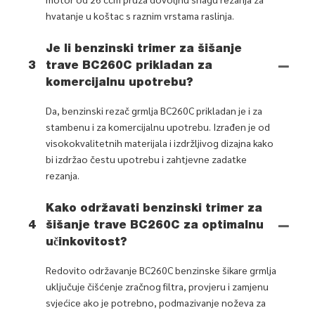
hvatanje u koštac s raznim vrstama raslinja.
Je li benzinski trimer za šišanje
3
trave BC260C prikladan za
komercijalnu upotrebu?
Da, benzinski rezač grmlja BC260C prikladan je i za
stambenu i za komercijalnu upotrebu. Izrađen je od
visokokvalitetnih materijala i izdržljivog dizajna kako
bi izdržao čestu upotrebu i zahtjevne zadatke
rezanja.
Kako održavati benzinski trimer za
4
šišanje trave BC260C za optimalnu
učinkovitost?
Redovito održavanje BC260C benzinske šikare grmlja
uključuje čišćenje zračnog filtra, provjeru i zamjenu
svjećice ako je potrebno, podmazivanje noževa za