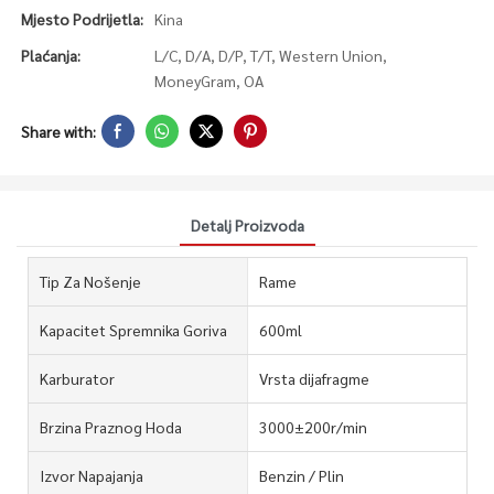
Mjesto Podrijetla:
Kina
Plaćanja:
L/C, D/A, D/P, T/T, Western Union,
MoneyGram, OA
Share with:
Detalj Proizvoda
Tip Za Nošenje
Rame
Kapacitet Spremnika Goriva
600ml
Karburator
Vrsta dijafragme
Brzina Praznog Hoda
3000±200r/min
Izvor Napajanja
Benzin / Plin