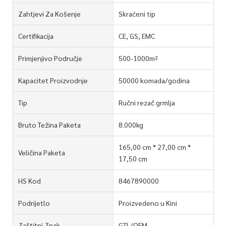
Zahtjevi Za Košenje
Skraćeni tip
Certifikacija
CE, GS, EMC
Primjenjivo Područje
500-1000m²
Kapacitet Proizvodnje
50000 komada/godina
Tip
Ručni rezač grmlja
Bruto Težina Paketa
8.000kg
165,00 cm * 27,00 cm *
Veličina Paketa
17,50 cm
HS Kod
8467890000
Podrijetlo
Proizvedeno u Kini
Zaštitni Znak
GTL/OEM