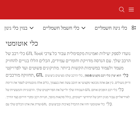
כלי גינה חשמליים
כלי חשמל חשמליים
בנזין כלי גינון
כלי אוטומטי
כלי רכב של GTL Tool נועדו לספק יעילות ואמינות מקסימלית עבור כל צרכי
הרכב שלך. עם הנדסה מדויקת וחומרים עמידים, הכלים הללו בנויים להחזיק
מעמד ולעמוד במשימות הקשות ביותר. מתיקונים פשוטים ועד לפרויקטי
כְּלִי
GTL
תחזוקה מורכבים,
הוא יצרן כלי רכב מקצועי&ספק
, כלי הרכב שלנו מציעים ביצועים
ודיוק מעולים. בין אם אתה מכונאי מקצועי או חובב עשה זאת בעצמך, כלים אלה מובטחים לשפר את זרימת
כְּלִי
כלי רכב הופכים אותם
העבודה שלך ולייעל את הפרויקטים שלך. הרבגוניות והמעשיות של GTL
לאידיאליים עבור מגוון רחב של תרחישי יישומים, כולל סדנאות מוסך, חנויות רכב ומקרי חירום בצד הדרך.
כְּלִי
כלי אוטומטי וחוו את ההבדל באיכות ובביצועים.
שדרג את ארגז הכלים שלך עם GTL