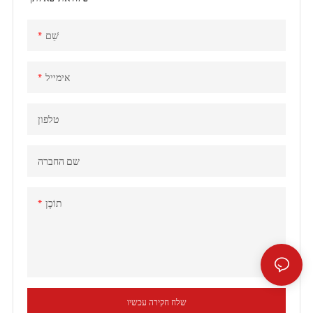
שֵׁם
אימייל
טלפון
שם החברה
תוֹכֶן
שלח חקירה עכשיו