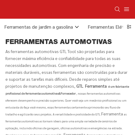
Ferramentas de jardim a gasolina
Ferramentas Elétricas
FERRAMENTAS AUTOMOTIVAS
As ferramentas automotivas GTL Tool são projetadas para
fornecer máxima eficiência e confiabilidade para todas as suas
necessidades automotivas. Com engenharia de precisão e
materiais duráveis, essas ferramentas são construídas para durar
e suportar as tarefas mais difíceis. Desde reparos simples até
projetos de manutenção complexos,
GTL
Ferramenta
é um fabricante
profissional de ferramentas automotivas&Fornecedor
, nossas ferramentas automotivas
oferecem desempenho e precisão superiores. Quer você seja um mecânico profissional ou um
entusiasta do faça você mesmo, essas ferramentas certamente aprimorarão seu fluxo de
Ferramenta
trabalho e agilizarão seus projetos. A versatilidade e praticidade do GTL
as
ferramentas automotivas as tornam ideais para uma ampla variedade de cenários de
aplicação, incluindo oficinas de garagem, oficinas automotivas e emergências na estrada.
Ferramenta
Atualize sua caixa de ferramentas com GTL
ferramentas automotivas e