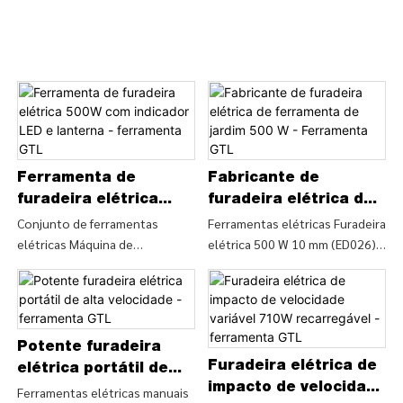
Ferramenta de
Fabricante de
furadeira elétrica
furadeira elétrica de
500W com indicador
ferramenta de jardim
Conjunto de ferramentas
Ferramentas elétricas Furadeira
elétricas Máquina de
elétrica 500 W 10 mm (ED026),
LED e lanterna -
500 W - Ferramenta
perfuração de 600 W Furadeira
Encontre detalhes e preços
ferramenta GTL
GTL
de impacto manual de 13 mm
sobre Furadeira elétrica
(ID0372), Encontre detalhes e
Ferramentas elétricas da
preço sobre Furadeira de
Furadeira elétrica 500 W 10 mm
impacto Furadeira elétrica do
(ED026) - CHINA GTL TOOLS
Potente furadeira
Furadeira elétrica de
Conjunto de ferramentas
LIMITED
elétrica portátil de
elétricas Máquina de
impacto de velocidade
alta velocidade -
Ferramentas elétricas manuais