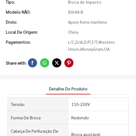
Tipo:
Broca de Impacto
Modelo NÃO:
ID044-B
Envio:
Apoio frete marítimo
Local De Origem:
China
Pagamentos:
L/C,D/A,D/P,T/T,Western
Union,MoneyGram,OA
Share with:
Detalhe Do Produto
Tensão
110-230V
Forma De Broca
Redondo
Cabeça De Perfuração De
Broca ajustável