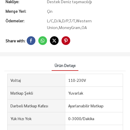
Nakliye:
Destek Deniz taşımacılığı
Menşe Yeri:
Çin
Ödemeler:
L/C,D/A,D/P,T/T,Western
Union,MoneyGram,OA
Share with:
Ürün Detayı
Voltaj
110-230V
Matkap Şekli
Yuvarlak
Darbeli Matkap Kafası
Ayarlanabilir Matkap
Yük Hızı Yok
0-3000/Dakika