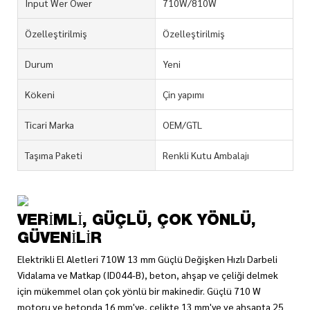
Input Wer Ower
710W/810W
Özelleştirilmiş
Özelleştirilmiş
Durum
Yeni
Kökeni
Çin yapımı
Ticari Marka
OEM/GTL
Taşıma Paketi
Renkli Kutu Ambalajı
VERIMLI, GÜÇLÜ, ÇOK YÖNLÜ,
GÜVENILIR
Elektrikli El Aletleri 710W 13 mm Güçlü Değişken Hızlı Darbeli
Vidalama ve Matkap (ID044-B), beton, ahşap ve çeliği delmek
için mükemmel olan çok yönlü bir makinedir. Güçlü 710 W
motoru ve betonda 16 mm'ye, çelikte 13 mm'ye ve ahşapta 25