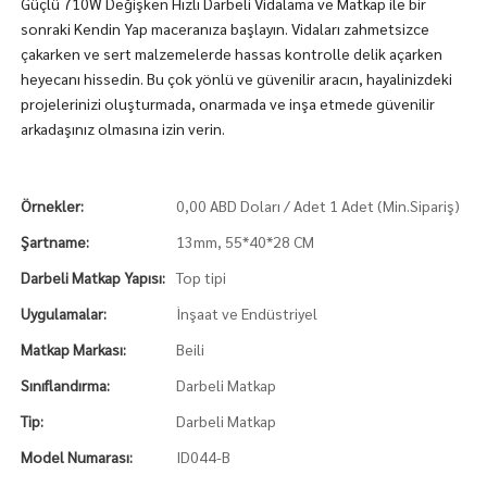
Güçlü 710W Değişken Hızlı Darbeli Vidalama ve Matkap ile bir
sonraki Kendin Yap maceranıza başlayın. Vidaları zahmetsizce
çakarken ve sert malzemelerde hassas kontrolle delik açarken
heyecanı hissedin. Bu çok yönlü ve güvenilir aracın, hayalinizdeki
projelerinizi oluşturmada, onarmada ve inşa etmede güvenilir
arkadaşınız olmasına izin verin.
Örnekler:
0,00 ABD Doları / Adet 1 Adet (Min.Sipariş)
Şartname:
13mm, 55*40*28 CM
Darbeli Matkap Yapısı:
Top tipi
Uygulamalar:
İnşaat ve Endüstriyel
Matkap Markası:
Beili
Sınıflandırma:
Darbeli Matkap
Tip:
Darbeli Matkap
Model Numarası:
ID044-B