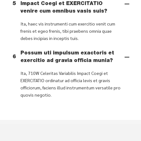
5
Impact Coegi et EXERCITATIO
venire cum omnibus vasis suis?
Ita, haec vis instrumenti cum exercitio venit cum
frenis et egeo frenis, tibi praebens omnia quae
debes incipias in inceptis tuis.
Possum uti impulsum exactoris et
6
exercitio ad gravia officia munia?
Ita, 710W Celeritas Variabilis Impact Coegi et
EXERCITATIO ordinatur ad officia levis et gravis
officiorum, faciens illud instrumentum versatile pro
quovis negotio.