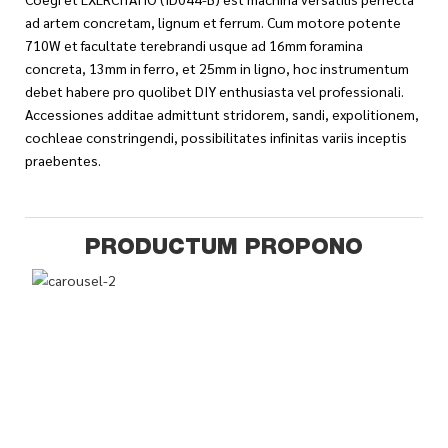
ad artem concretam, lignum et ferrum. Cum motore potente
710W et facultate terebrandi usque ad 16mm foramina
concreta, 13mm in ferro, et 25mm in ligno, hoc instrumentum
debet habere pro quolibet DIY enthusiasta vel professionali.
Accessiones additae admittunt stridorem, sandi, expolitionem,
cochleae constringendi, possibilitates infinitas variis inceptis
praebentes.
PRODUCTUM PROPONO