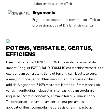
laborantibus usum efficit.
Ergonomic
Ergonomica manubrium commodam efficit ut
professionalibus et DIY fanaticis utantur.
POTENS, VERSATILE, CERTUS,
EFFICIENS
Haec Instrumenta 710W 13mm Virtutis mobilitatis variabilis
Impact Coegi et EXERCITATIO (ID044-B) est machina versatilis ad
exercendam concretam, ligna et ferrum, cum facultate tere,
arena, politione, et cochleis manubriis cum accessionibus
additis. Magnopere 710W motorem iactat et 13mm monax ob
varias magnitudinum clausulas intentas, ut eam terebrare
usque ad 16mm in concreto, 13mm in ferro, 25mm in ligno.
Terebra ictum instrumentum certum est pro amplis
applicationibus, commodum et praecisionem in pacto ac