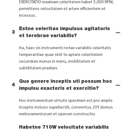
EXERCITATIO maximam celeritatem habet 3,000 RPM,
permittens velocitatem et artem efficientem et
incessus.
Estne celeritas impulsus agitatoris
3
et terebrae variabilis?
Ita, haec vis instrumenti notae variabilis celeritatis
temperantiae quae sinit te aptare celeritatem
secundum munus in manu, mobilitatem et
subtilitatem praebes.
Quo genere inceptis uti possum hoc
4
impulsu exactoris et exercitio?
Hoc instrumentum virtutis specimen est pro amplis
inceptis incluso supellectili, conventus, DIY domus
melioramentorum et operum constructio.
Habetne 710W velocitate variabilis