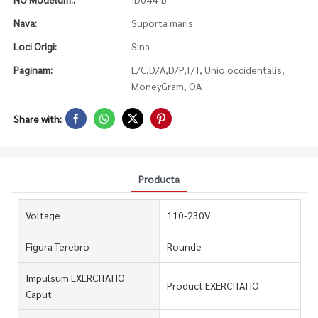
Nava:
Suporta maris
Loci Origi:
Sina
Paginam:
L/C,D/A,D/P,T/T, Unio occidentalis,
MoneyGram, OA
Share with:
Producta
Voltage
110-230V
Figura Terebro
Rounde
Impulsum EXERCITATIO
Product EXERCITATIO
Caput