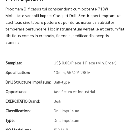
Proximam DIY casus tui conscendunt cum potente 710W
Mobilitate variabili Impact Coegi et Drill. Sentire pertemptant ut
cochleas sine labore pellere et per duras materias subtiliter
temperare pertundere. Hoc instrumentum versatile et certum fiat
tibi fidus comes in creandis, figendis, aedificandis inceptis
somniis.
Samplae:
US$ 0.00/Piece 1 Piece (Min.Order)
Specification:
13mm, 55*40* 28CM
Drill Structure Impulsum:
Ball-type
Opportuna:
Aedificium et Industrial
EXERCITATIO Brand:
Beili
Classification:
Drill impulsum
Type:
Drill impulsum
NO Modelum.:
ID044-B