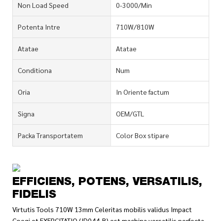
Non Load Speed
0-3000/Min
Potenta Intre
710W/810W
Atatae
Atatae
Conditiona
Num
Oria
In Oriente factum
Signa
OEM/GTL
Packa Transportatem
Color Box stipare
EFFICIENS, POTENS, VERSATILIS,
FIDELIS
Virtutis Tools 710W 13mm Celeritas mobilis validus Impact
Coegi et EXERCITATIO (ID044-B) est machina versatilis perfecta