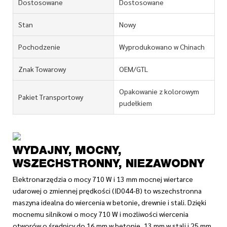
Dostosowane
Dostosowane
Stan
Nowy
Pochodzenie
Wyprodukowano w Chinach
Znak Towarowy
OEM/GTL
Opakowanie z kolorowym
Pakiet Transportowy
pudełkiem
WYDAJNY, MOCNY,
WSZECHSTRONNY, NIEZAWODNY
Elektronarzędzia o mocy 710 W i 13 mm mocnej wiertarce
udarowej o zmiennej prędkości (ID044-B) to wszechstronna
maszyna idealna do wiercenia w betonie, drewnie i stali. Dzięki
mocnemu silnikowi o mocy 710 W i możliwości wiercenia
otworów o średnicy do 16 mm w betonie, 13 mm w stali i 25 mm