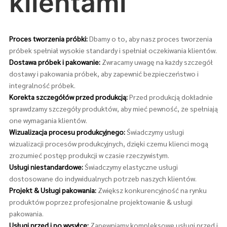
klientami
Proces tworzenia próbki:
Dbamy o to, aby nasz proces tworzenia
próbek spełniał wysokie standardy i spełniał oczekiwania klientów.
Dostawa próbek i pakowanie:
Zwracamy uwagę na każdy szczegół
dostawy i pakowania próbek, aby zapewnić bezpieczeństwo i
integralność próbek.
Korekta szczegółów przed produkcją:
Przed produkcją dokładnie
sprawdzamy szczegóły produktów, aby mieć pewność, że spełniają
one wymagania klientów.
Wizualizacja procesu produkcyjnego:
Świadczymy usługi
wizualizacji procesów produkcyjnych, dzięki czemu klienci mogą
zrozumieć postęp produkcji w czasie rzeczywistym.
Usługi niestandardowe:
Świadczymy elastyczne usługi
dostosowane do indywidualnych potrzeb naszych klientów.
Projekt & Usługi pakowania:
Zwiększ konkurencyjność na rynku
produktów poprzez profesjonalne projektowanie & usługi
pakowania.
Usługi przed i po wysyłce:
Zapewniamy kompleksowe usługi przed i