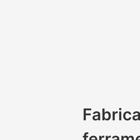
Fabric
ferrame