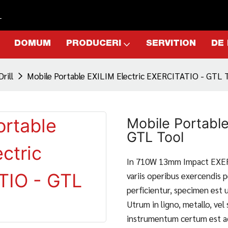
L
DOMUM
PRODUCERI
SERVITION
DE
Drill
Mobile Portable EXILIM Electric EXERCITATIO - GTL 
Mobile Portable
GTL Tool
In 710W 13mm Impact EXER
variis operibus exercendis 
perficientur, specimen est u
Utrum in ligno, metallo, vel
instrumentum certum est 