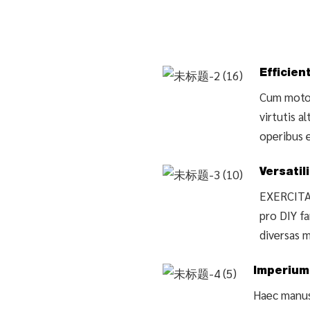
Efficien
Cum moto
virtutis a
operibus 
Versatil
EXERCITAT
pro DIY fa
diversas 
Imperium
Haec manus