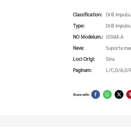
Classification:
Drill impul
Type:
Drill impul
NO Modelum.:
ID044-A
Nava:
Suporta mar
Loci Origi:
Sina
Paginam:
L/C,D/A,D/P
Share with: