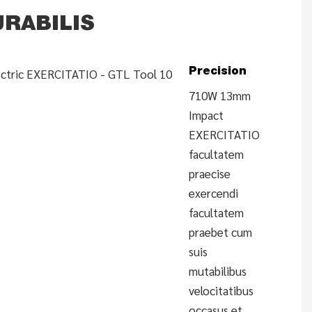
URABILIS
Precision
710W 13mm
Impact
EXERCITATIO
facultatem
praecise
exercendi
facultatem
praebet cum
suis
mutabilibus
velocitatibus
occasus et