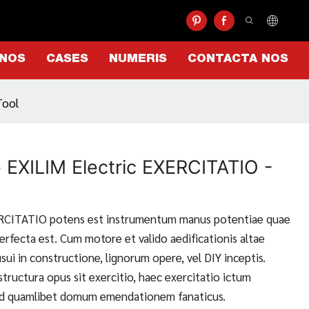
 NOS
CASES
NUMERIS
CONTACTA NOS
Tool
 EXILIM Electric EXERCITATIO -
CITATIO potens est instrumentum manus potentiae quae
perfecta est. Cum motore et valido aedificationis altae
sui in constructione, lignorum opere, vel DIY inceptis.
 structura opus sit exercitio, haec exercitatio ictum
ad quamlibet domum emendationem fanaticus.