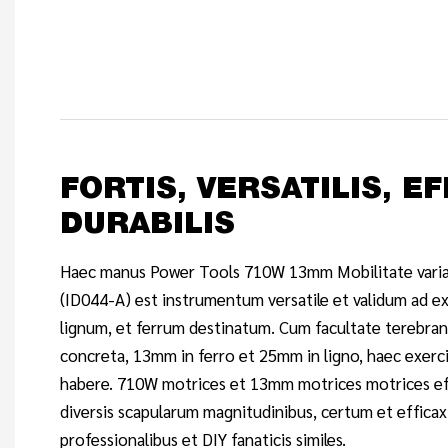
FORTIS, VERSATILIS, EF
DURABILIS
Haec manus Power Tools 710W 13mm Mobilitate varia
(ID044-A) est instrumentum versatile et validum ad 
lignum, et ferrum destinatum. Cum facultate terebra
concreta, 13mm in ferro et 25mm in ligno, haec exerci
habere. 710W motrices et 13mm motrices motrices ef
diversis scapularum magnitudinibus, certum et effica
professionalibus et DIY fanaticis similes.