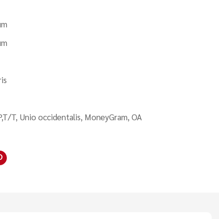
sum
sum
is
,T/T, Unio occidentalis, MoneyGram, OA