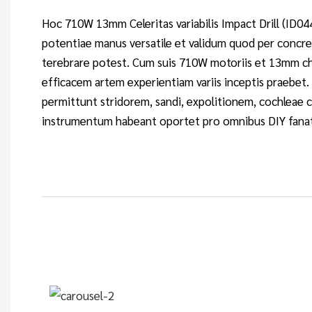
Hoc 710W 13mm Celeritas variabilis Impact Drill (ID0
potentiae manus versatile et validum quod per concre
terebrare potest. Cum suis 710W motoriis et 13mm ch
efficacem artem experientiam variis inceptis praebet.
permittunt stridorem, sandi, expolitionem, cochleae 
instrumentum habeant oportet pro omnibus DIY fanati