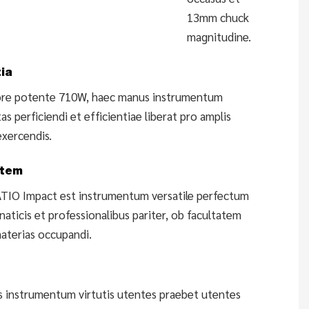
13mm chuck
magnitudine.
tia
re potente 710W, haec manus instrumentum
ltas perficiendi et efficientiae liberat pro amplis
exercendis.
item
IO Impact est instrumentum versatile perfectum
naticis et professionalibus pariter, ob facultatem
materias occupandi.
 instrumentum virtutis utentes praebet utentes