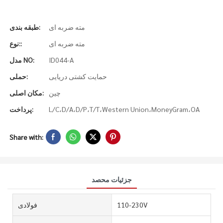
مته ضربه ای
طبقه بندی:
مته ضربه ای
نوع::
ID044-A
مدل NO:
حمایت کشتی دریایی
حملی:
چین
مکان اصلی:
L/C،D/A،D/P،T/T،Western Union،MoneyGram،OA
پرداخت:
Share with:
جزئیات محصد
110-230V
فولادی