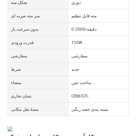
دوری
شکل مته
مته قابل تنظیم
سر مته ضربه ای
0-3000/دقیقه
بدون سرعت بار
710W
قدرت ورودی
سفارشی
سفارشی
جدید
شرط
ساخت چین
منشاء
OEM/GTL
نشان تجاری
بسته بندی جعبه رنگی
بستۀ نقل مکانی