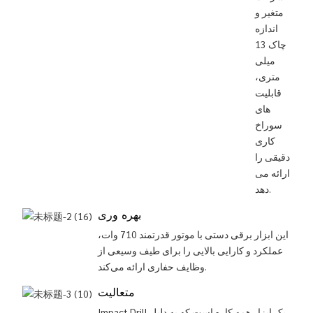
متغیر و
اندازه
چاک 13
میلی
متری،
قابلیت
های
سوراخ
کاری
دقیقی را
ارائه می
دهد.
بهره وری
این ابزار برقی دستی با موتور قدرتمند 710 وات،
عملکرد و کارایی بالایی را برای طیف وسیعی از
وظایف حفاری ارائه می‌کند.
متعالیت
Impact Drill یک ابزار همه کاره است که به دلیل