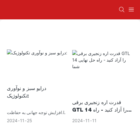
درایو سبز و نوآوری
تکنولوژیک:
قدرت اره زنجیری برقی
GTL 14 را آزاد کنید - راه
با افزایش توجه جهانی به حفاظت
حل نهایی شما
از محیط زیست، صنعت ابزارهای
2024
11
11
2024
11
25
برقی در حال انتقال به مرحله
جدیدی از توسعه سبز و هوشمند