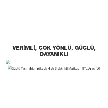
VERIMLI, ÇOK YÖNLÜ, GÜÇLÜ,
DAYANIKLI
Ha
710
Dar
değ
ayar
mm 
boy
has