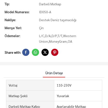
Tip:
Darbeli Matkap
Model Numarası:
ID050-A
Nakliye:
Destek Deniz taşımacılığı
Menşe Yeri:
Çin
Ödemeler:
L/C,D/A,D/P,T/T,Western
Union,MoneyGram,OA
Share with:
Ürün Detayı
Voltaj
110-230V
Matkap Şekli
Yuvarlak
Darbeli Matkap Kafası
Ayarlanabilir Matkap