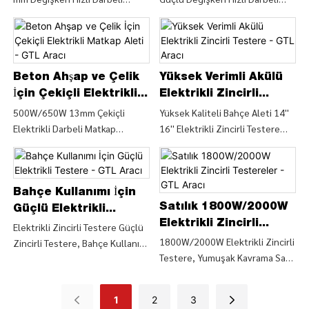
Matkap (ID044-A), El Elektrikli
Vidalama ve Matkap (ID044-B),
Aletler 710W 13 mm Değişken
Elektrikli El Aletleri'nden
Hızlı Darbeli Matkap (ID044-
Makine Elektrikli Aletler
A)'dan Değişken Matkap
Hakkında Ayrıntıları ve Fiyatını
Ayrıntılarını ve Fiyatını Bulun -
Bulun 710W 13mm Güçlü
Beton Ahşap ve Çelik
Yüksek Verimli Akülü
CHINA GTL TOOLS LIMITED
Değişken Hızlı Darbeli Vidalama
İçin Çekiçli Elektrikli
Elektrikli Zincirli
ve Matkap (ID044-B) - CHINA
Matkap Aleti - GTL
Testere - GTL Aracı
500W/650W 13mm Çekiçli
Yüksek Kaliteli Bahçe Aleti 14''
GTL TOOLS LIMITED
Elektrikli Darbeli Matkap
16'' Elektrikli Zincirli Testere
Aracı
(ID050-A), 500W/650W 13mm
Ahşap Kesme Testere, Yüksek
Çekiçli Elektrikli Darbeli Matkap
Kaliteli Bahçe Aleti'nden
(ID050-A)'dan Matkap Darbesi
Elektrikli Testere Ahşap Testere
Hakkında Ayrıntıları ve Fiyatını
Hakkında Ayrıntıları ve Fiyatını
Bahçe Kullanımı İçin
Bulun - CHINA GTL TOOLS
Bulun 14'' 16'' Elektrikli Zincirli
Satılık 1800W/2000W
Güçlü Elektrikli
LIMITED
Testere Ağaç Kesme Testere -
Elektrikli Zincirli
Testere - GTL Aracı
Elektrikli Zincirli Testere Güçlü
CHINA GTL TOOLS LIMITED
Testereler - GTL Aracı
1800W/2000W Elektrikli Zincirli
Zincirli Testere, Bahçe Kullanımı
Testere, Yumuşak Kavrama Saplı
için Elektrikli Zincirli Testere
Elektrikli Zincirli Testere
(ECS009), Elektrikli Zincirli
(ECS005), 1800W/2000W
Testereden Ahşap Testere
1
2
3
Elektrikli Zincirli Testere,
Elektrikli Aletler Hakkında