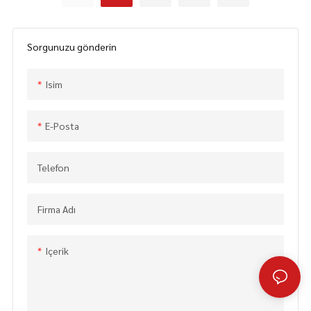
Yumuşak Kavrama Saplı
Ayrıntıları ve Fiyatı Bulun Güçlü
Elektrikli Zincirli Testere
Zincirli Testere, Bahçe Kullanımı
(ECS005) Ahşap Testere
için Elektrikli Zincirli Testere
Sorgunuzu gönderin
Elektrikli Aletler Hakkında
(ECS009) - CHINA GTL TOOLS
Ayrıntıları ve Fiyatını Bulun -
LIMITED
Isim
CHINA GTL TOOLS LIMITED
E-Posta
Telefon
Firma Adı
Içerik