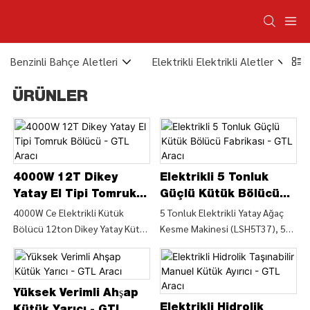
Benzinli Bahçe Aletleri
Elektrikli Elektrikli Aletler
ÜRÜNLER
4000W 12T Dikey
Elektrikli 5 Tonluk
Yatay El Tipi Tomruk
Güçlü Kütük Bölücü
Bölücü - GTL Aracı
Fabrikası - GTL Aracı
4000W Ce Elektrikli Kütük
5 Tonluk Elektrikli Yatay Ağaç
Bölücü 12ton Dikey Yatay Kütük
Kesme Makinesi (LSH5T37), 5
Bölücü (LSV12T-106), 4000W
Tonluk Elektrikli Yatay Ağaç
Ce Elektrikli Kütük Bölücü
Kesme Makinesi (LSH5T37) ile
12ton Dikey Yatay Kütük Bölücü
Ağaç Öğütme Makinesi Ağaç
(LSV12T-106) - CHINA GTL
Kesme Makinesi Hakkında
Yüksek Verimli Ahşap
TOOLS LIMITED
Ayrıntıları ve Fiyatını Bulun -
Elektrikli Hidrolik