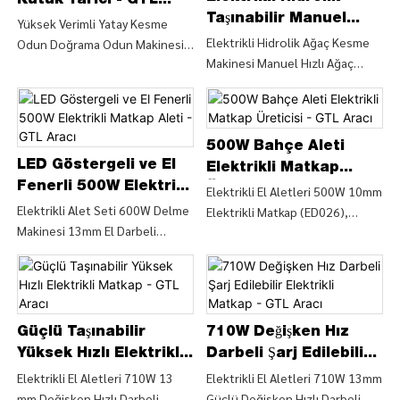
Kütük Yarıcı - GTL
CHINA GTL TOOLS LIMITED
Taşınabilir Manuel
Aracı
Yüksek Verimli Yatay Kesme
Kütük Ayırıcı - GTL
Elektrikli Hidrolik Ağaç Kesme
Odun Doğrama Odun Makinesi/
Makinesi Manuel Hızlı Ağaç
Aracı
Odun Dal Kesme Bölücü
Kütük Ayırıcı (LSH5T52H), Kütük
(LSH5T52HF), Yüksek Verimli
Ayırıcı Ağaç Öğütücü Hakkında
Yatay Kesme Odun Doğrama
Ayrıntıları ve Fiyatı Bulun -
Odun Makinesi/ Odun Dal
Elektrikli Hidrolik Ağaç Kesme
Kesme Bölücü
500W Bahçe Aleti
Makinesi Manuel Hızlı Ağaç
LED Göstergeli ve El
(LSH5T52HF)'den Ahşap Makine
Elektrikli Matkap
Kütük Ayırıcı (LSH5T52H) -
Kesme Makinesi Hakkında
Fenerli 500W Elektrikli
Üreticisi - GTL Aracı
Elektrikli El Aletleri 500W 10mm
CHINA GTL TOOLS LIMITED
Ayrıntıları ve Fiyatını Bulun -
Matkap Aleti - GTL
Elektrikli Alet Seti 600W Delme
Elektrikli Matkap (ED026),
CHINA GTL TOOLS LIMITED
Makinesi 13mm El Darbeli
Aracı
Elektrikli El Aletleri 500W 10mm
Matkap (ID0372), Elektrikli Alet
Elektrikli Matkap (ED026)'dan
Seti'nden Darbeli Matkap
Elektrikli Matkap Elektrikli El
Elektrikli Matkap Hakkında
Aletleri Hakkında Ayrıntıları ve
Ayrıntıları ve Fiyatını Bulun
Fiyatını Bulun - CHINA GTL
600W Delme Makinesi 13mm El
Güçlü Taşınabilir
710W Değişken Hız
TOOLS LIMITED
Darbeli Matkap (ID0372) -
Yüksek Hızlı Elektrikli
Darbeli Şarj Edilebilir
CHINA GTL TOOLS LIMITED
Matkap - GTL Aracı
Elektrikli Matkap -
Elektrikli El Aletleri 710W 13
Elektrikli El Aletleri 710W 13mm
mm Değişken Hızlı Darbeli
Güçlü Değişken Hızlı Darbeli
GTL Aracı