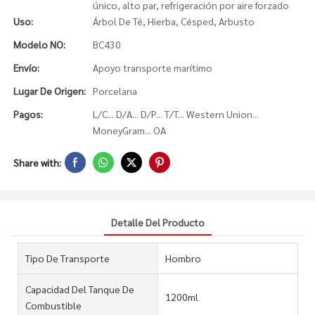
único, alto par, refrigeración por aire forzado
Uso:
Árbol De Té, Hierba, Césped, Arbusto
Modelo NO:
BC430
Envío:
Apoyo transporte marítimo
Lugar De Origen:
Porcelana
Pagos:
L/C... D/A... D/P... T/T... Western Union...
MoneyGram... OA
Share with:
Detalle Del Producto
Tipo De Transporte
Hombro
Capacidad Del Tanque De
1200ml
Combustible