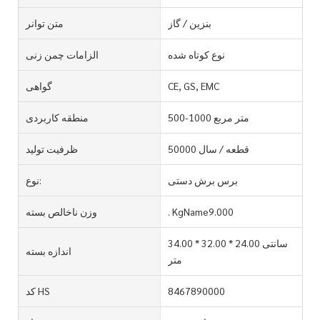
بنزین / گاز
متن توانر
نوع کوتاه شده
الزامات چمن زنی
CE, GS, EMC
گواهی
500-1000 متر مربع
منطقه کاربردی
50000 قطعه / سال
ظرفیت تولید
برس برش دستی
نوع:
. KgName9.000
وزن ناخالص بسته
34.00 * 32.00 * 24.00 سانتی
اندازه بسته
متر
8467890000
کد HS