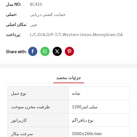
BC430
مدل NO:
حمایت کشتی دریایی
حملی:
چین
مکان اصلی:
L/C،D/A،D/P،T/T،Western Union،MoneyGram،OA
پرداخت:
Share with:
جزئیات محصد
شانه
نوع حمل
میلی لیتر1200
ظرفیت مخزن سوخت
نوع دیافراگم
کاربراتور
3000±200r/min
سرعت بیکار