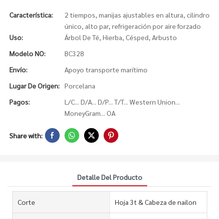
Característica:
2 tiempos, manijas ajustables en altura, cilindro
único, alto par, refrigeración por aire forzado
Uso:
Árbol De Té, Hierba, Césped, Arbusto
Modelo NO:
BC328
Envío:
Apoyo transporte marítimo
Lugar De Origen:
Porcelana
Pagos:
L/C... D/A... D/P... T/T... Western Union...
MoneyGram... OA
Share with:
Detalle Del Producto
Corte
Hoja 3t & Cabeza de nailon